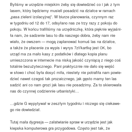
Byli­śmy w urzę­dzie miej­skim żeby się dowie­dzieć co i jak z tym
lasem, któ­ry będzie­my musie­li posa­dzić na dział­ce w ramach
„pasa zie­le­ni izo­la­cyj­nej”. W biu­rze pla­no­wa­nia, czyn­nym raz
w tygo­dniu od 12 do 17, odsy­ła­no nas ze trzy razy z poko­ju do
poko­ju. W koń­cu tra­fi­li­śmy na urzęd­nicz­kę, któ­ra pięk­nie wyja­śni­
ła nam, że sadze­nie lasu to dla nasze­go dobra, żeby nam nie
wia­ło, że owszem — mogą zapla­no­wać komuś las na dział­ce,
a tak­że że pła­ce­nie za wypis i wyrys 7zł/kartkę jest
, bo
OK
urząd ma za mało kasy z podat­ków i dla­te­go kopia pla­nu
umiesz­czo­na w inter­ne­cie ma niską jakość czy­nią­cą z nie­go coś
total­nie bez­u­ży­tecz­ne­go. Pani prak­tycz­nie nie dało się wejść
w sło­wo i choć była dosyć miła, nie­ste­ty nie potra­fi­ła nam powie­
dzieć nawet cze­goś tak pro­za­icz­ne­go, jak gęsto mamy ten las
sadzić ani co nam gro­zi jak lasu nie posa­dzi­my. Za to skie­ro­wa­ła
nas do czyn­nej codzien­nie urbanistyki…
…gdzie G wypy­ty­wał w zeszłym tygo­dniu i nicze­go się cie­ka­we­
go nie dowiedział.
Tutaj mała dygre­sja — zała­twia­nie spraw w urzę­dzie jest jak
kiep­ska kom­pu­te­ro­wa gra przy­go­do­wa. Czę­sto jest tak, że