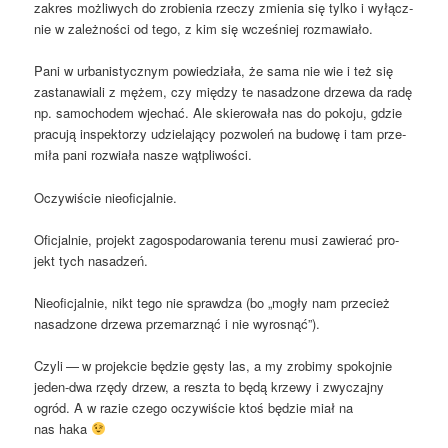
zakres moż­li­wych do zro­bie­nia rze­czy zmie­nia się tyl­ko i wyłącz­
nie w zależ­no­ści od tego, z kim się wcze­śniej rozmawiało.
Pani w urba­ni­stycz­nym powie­dzia­ła, że sama nie wie i też się
zasta­na­wia­li z mężem, czy mię­dzy te nasa­dzo­ne drze­wa da radę
np. samo­cho­dem wje­chać. Ale skie­ro­wa­ła nas do poko­ju, gdzie
pra­cu­ją inspek­to­rzy udzie­la­ją­cy pozwo­leń na budo­wę i tam prze­
mi­ła pani roz­wia­ła nasze wątpliwości.
Oczy­wi­ście nieoficjalnie.
Ofi­cjal­nie, pro­jekt zago­spo­da­ro­wa­nia tere­nu musi zawie­rać pro­
jekt tych nasadzeń.
Nie­ofi­cjal­nie, nikt tego nie spraw­dza (bo „mogły nam prze­cież
nasa­dzo­ne drze­wa prze­mar­z­nąć i nie wyrosnąć”).
Czy­li — w pro­jek­cie będzie gęsty las, a my zro­bi­my spo­koj­nie
jeden-dwa rzę­dy drzew, a resz­ta to będą krze­wy i zwy­czaj­ny
ogród. A w razie cze­go oczy­wi­ście ktoś będzie miał na
nas haka