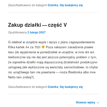
Zaszufladkowano do kategorii
Działka
,
Się budujemy się
Zakup działki — część V
Opublikowany
2 lutego 2007
G ode­brał w urzę­dzie wypis i wyrys z pla­nu zago­spo­da­ro­wa­nia.
Kil­ka kar­tek
za 70zł
Poza naka­zem zasa­dze­nia pra­wie
A4
lasu (do wyja­śnie­nia w ponie­dzia­łek w urzę­dzie, w inne dni ani
tele­fo­nicz­nie się nie da) jest jesz­cze poten­cjal­ny pro­blem z tym,
że sąsied­nie dział­ki mają dopusz­czo­ną dzia­łal­ność pro­duk­cyj­no-
usłu­go­wą (ale wyklu­czo­ne są warsz­ta­ty samo­cho­do­we, to chy­ba
nic uciąż­li­we­go tam nie powsta­nie — może Bie­dron­ka albo inne
Net­to tam zrobią?).
Zaszufladkowano do kategorii
Działka
,
Się budujemy się
Nawigacja
Nowsze wpisy
→
wpisu