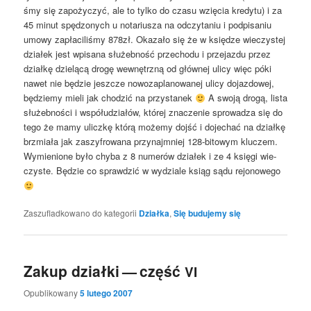
śmy się zapo­ży­czyć, ale to tyl­ko do cza­su wzię­cia kre­dy­tu) i za
45 minut spę­dzo­nych u nota­riu­sza na odczy­ta­niu i pod­pi­sa­niu
umo­wy zapła­ci­li­śmy 878zł. Oka­za­ło się że w księ­dze wie­czy­stej
dzia­łek jest wpi­sa­na słu­żeb­ność prze­cho­du i prze­jaz­du przez
dział­kę dzie­lą­cą dro­gę wewnętrz­ną od głów­nej uli­cy więc póki
nawet nie będzie jesz­cze nowo­za­pla­no­wa­nej uli­cy dojaz­do­wej,
będzie­my mie­li jak cho­dzić na przy­sta­nek
A swo­ją dro­gą, lista
słu­żeb­no­ści i współ­udzia­łów, któ­rej zna­cze­nie spro­wa­dza się do
tego że mamy ulicz­kę któ­rą może­my dojść i doje­chać na dział­kę
brzmia­ła jak zaszy­fro­wa­na przy­naj­mniej 128-bito­wym klu­czem.
Wymie­nio­ne było chy­ba z 8 nume­rów dzia­łek i ze 4 księ­gi wie­
czy­ste. Będzie co spraw­dzić w wydzia­le ksiąg sądu rejonowego
Zaszufladkowano do kategorii
Działka
,
Się budujemy się
Zakup działki — część
VI
Opublikowany
5 lutego 2007