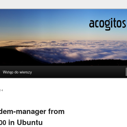
ślenie boli
Wstęp do wierszy
14
odem-manager from
in Ubuntu
00