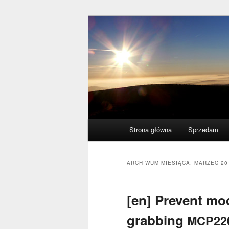
Przeskocz
Przeskocz
polscy naukowcy udowodnili: my
do
do
tekstu
widgetów
acogitosis
Główne
Strona główna
Sprzedam
menu
ARCHIWUM MIESIĄCA:
MARZEC 20
[en] Prevent m
grabbing
MCP22