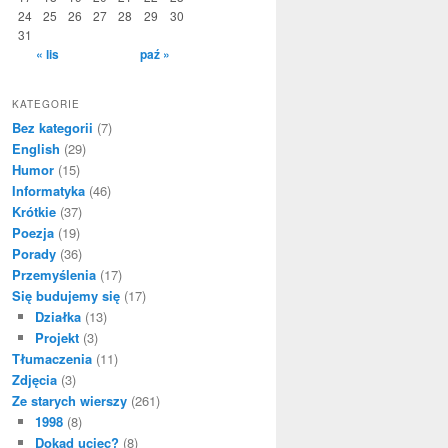
24
25
26
27
28
29
30
31
« lis
paź »
KATEGORIE
Bez kategorii
(7)
English
(29)
Humor
(15)
Informatyka
(46)
Krótkie
(37)
Poezja
(19)
Porady
(36)
Przemyślenia
(17)
Się budujemy się
(17)
Działka
(13)
Projekt
(3)
Tłumaczenia
(11)
Zdjęcia
(3)
Ze starych wierszy
(261)
1998
(8)
Dokąd uciec?
(8)