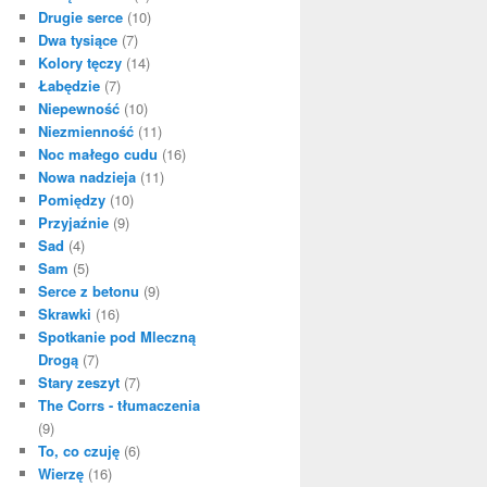
Drugie serce
(10)
Dwa tysiące
(7)
Kolory tęczy
(14)
Łabędzie
(7)
Niepewność
(10)
Niezmienność
(11)
Noc małego cudu
(16)
Nowa nadzieja
(11)
Pomiędzy
(10)
Przyjaźnie
(9)
Sad
(4)
Sam
(5)
Serce z betonu
(9)
Skrawki
(16)
Spotkanie pod Mleczną
Drogą
(7)
Stary zeszyt
(7)
The Corrs - tłumaczenia
(9)
To, co czuję
(6)
Wierzę
(16)