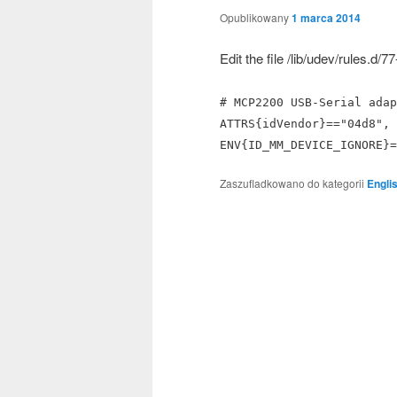
Opublikowany
1 marca 2014
Edit the file /lib/udev/rules.d/
# MCP2200 USB-Serial adap
ATTRS{idVendor}=="04d8", 
ENV{ID_MM_DEVICE_IGNORE}=
Zaszufladkowano do kategorii
Engli