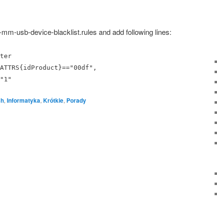
77-mm-usb-device-blacklist.rules and add fol­lo­wing lines:
ter
ATTRS{idProduct}=="00df",
"1"
sh
,
Informatyka
,
Krótkie
,
Porady