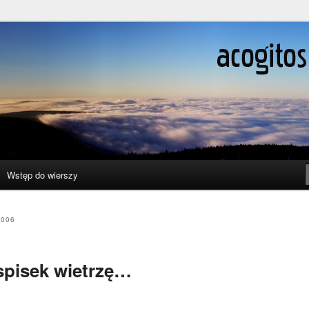
ślenie boli
Wstęp do wierszy
2006
spisek wietrzę…