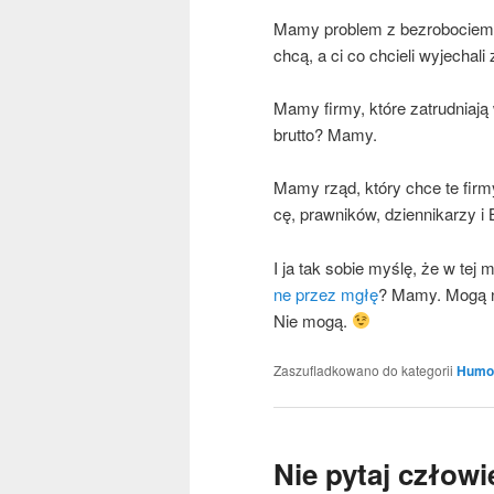
Mamy pro­blem z bez­ro­bo­ciem, k
chcą, a ci co chcie­li wyje­cha­l
Mamy fir­my, któ­re zatrud­nia­ją
brut­to? Mamy.
Mamy rząd, któ­ry chce te fir­my
cę, praw­ni­ków, dzien­ni­ka­rz
I ja tak sobie myślę, że w tej
ne przez mgłę
? Mamy. Mogą nas
Nie mogą.
Zaszufladkowano do kategorii
Humo
Nie pytaj człowi