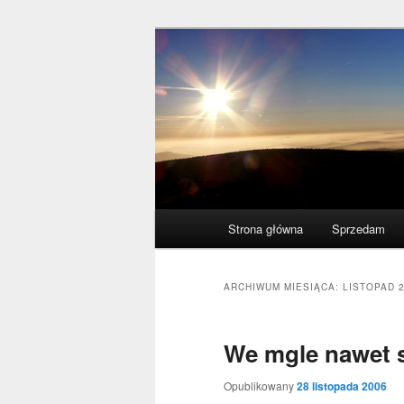
Przeskocz
Przeskocz
polscy naukowcy udowodnili: my
do
do
tekstu
widgetów
acogitosis
Główne
Strona główna
Sprzedam
menu
ARCHIWUM MIESIĄCA:
LISTOPAD 
We mgle nawet 
Opublikowany
28 listopada 2006