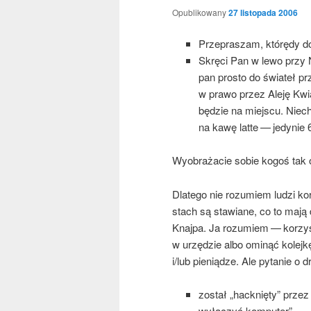
Opublikowany
27 listopada 2006
Prze­pra­szam, któ­rę­dy 
Skrę­ci Pan w lewo przy Ne
pan pro­sto do świa­teł pr
w pra­wo przez Ale­ję Kwia
będzie na miej­scu. Niech
na kawę lat­te — jedy­nie 6,
Wyobra­ża­cie sobie kogoś tak od
Dla­te­go nie rozu­miem ludzi ko
stach są sta­wia­ne, co to mają
Knaj­pa. Ja rozu­miem — korzy­s
w urzę­dzie albo omi­nąć kolej­k
i/lub pie­nią­dze. Ale pyta­nie o
został „hack­nię­ty” przez 
wyłą­czyć komputer”