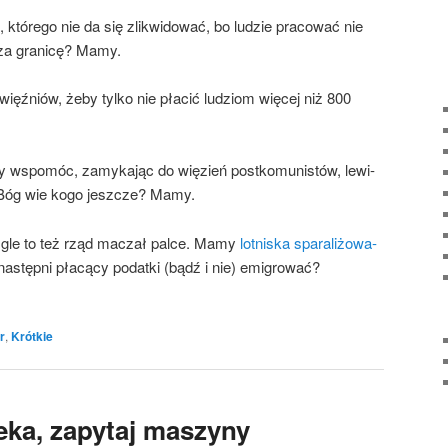
tó­re­go nie da się zli­kwi­do­wać, bo ludzie pra­co­wać nie
i za gra­ni­cę? Mamy.
 więź­niów, żeby tyl­ko nie pła­cić ludziom wię­cej niż 800
 wspo­móc, zamy­ka­jąc do wię­zień post­ko­mu­ni­stów, lewi­
y i Bóg wie kogo jesz­cze? Mamy.
 mgle to też rząd maczał pal­ce. Mamy
lot­ni­ska spa­ra­li­żo­wa­
tęp­ni pła­cą­cy podat­ki (bądź i nie) emi­gro­wać?
r
,
Krótkie
eka, zapytaj maszyny