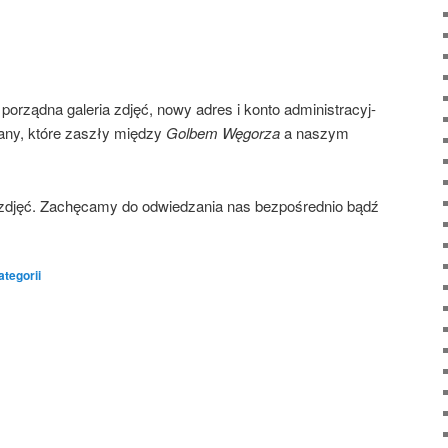
porząd­na gale­ria zdjęć, nowy adres i kon­to admi­ni­stra­cyj­
­ny, któ­re zaszły mię­dzy
Gol­bem Węgo­rza
a naszym
 zdjęć. Zachę­ca­my do odwie­dza­nia nas bez­po­śred­nio bądź
ategorii