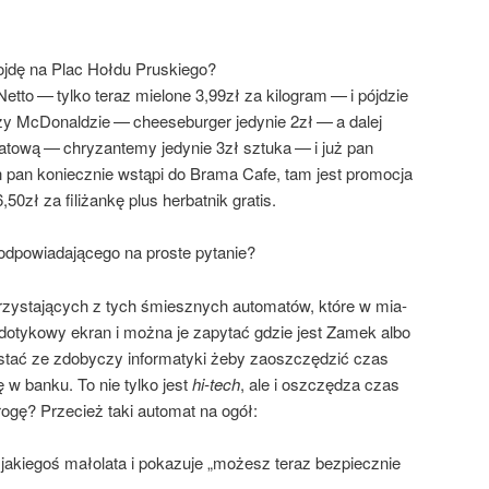
doj­dę na Plac Hoł­du Pruskiego?
t­to — tyl­ko teraz mie­lo­ne 3,99zł za kilo­gram — i pój­dzie
zy McDo­nal­dzie — che­ese­bur­ger jedy­nie 2zł — a dalej
­to­wą — chry­zan­te­my jedy­nie 3zł sztu­ka — i już pan
 pan koniecz­nie wstą­pi do Bra­ma Cafe, tam jest pro­mo­cja
50zł za fili­żan­kę plus her­bat­nik gratis.
po­wia­da­ją­ce­go na pro­ste pytanie?
rzy­sta­ją­cych z tych śmiesz­nych auto­ma­tów, któ­re w mia­
 doty­ko­wy ekran i moż­na je zapy­tać gdzie jest Zamek albo
tać ze zdo­by­czy infor­ma­ty­ki żeby zaosz­czę­dzić czas
ę w ban­ku. To nie tyl­ko jest
hi-tech
, ale i oszczę­dza czas
 dro­gę? Prze­cież taki auto­mat na ogół:
jakie­goś mało­la­ta i poka­zu­je „możesz teraz bez­piecz­nie