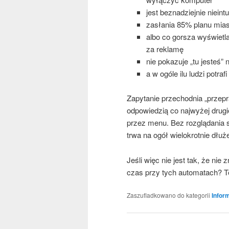
jest bez­na­dziej­nie nie­in­
zasła­nia 85% pla­nu mia­s
albo co gor­sza wyświe­tla i
za reklamę
nie poka­zu­je „tu jesteś”
a w ogó­le ilu ludzi potra­
Zapy­ta­nie prze­chod­nia „prze­
odpo­wie­dzią co naj­wy­żej dru­gi
przez menu. Bez roz­glą­da­nia s
trwa na ogół wie­lo­krot­nie dłuże
Jeśli więc nie jest tak, że nie 
czas przy tych auto­ma­tach? Te
Zaszufladkowano do kategorii
Infor