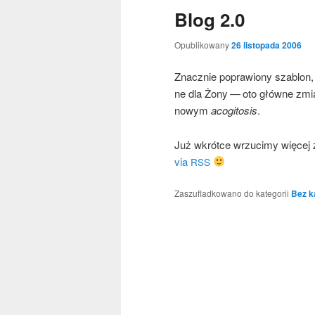
Blog 2.0
Opublikowany
26 listopada 2006
Znacz­nie popra­wio­ny sza­blon, 
ne dla Żony — oto głów­ne zmia
nowym
aco­gi­to­sis
.
Już wkrót­ce wrzu­ci­my wię­cej
via
RSS
Zaszufladkowano do kategorii
Bez k