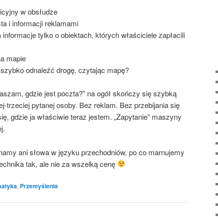
tu­icyj­ny w obsłudze
ta i infor­ma­cji reklamami
nfor­ma­cje tyl­ko o obiek­tach, któ­rych wła­ści­cie­le zapła­ci­li
 na mapie
fi szyb­ko odna­leźć dro­gę, czy­ta­jąc mapę?
pra­szam, gdzie jest pocz­ta?” na ogół skoń­czy się szyb­ką
ej-trze­ciej pyta­nej oso­by. Bez reklam. Bez prze­bi­ja­nia się
ię, gdzie ja wła­ści­wie teraz jestem. „Zapy­ta­nie” maszy­ny
j.
zna­my ani sło­wa w języ­ku prze­chod­niów, po co mar­nu­je­my
ch­ni­ka tak, ale nie za wszel­ką cenę
matyka
,
Przemyślenia