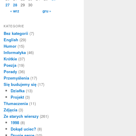
27
28
29
30
« wrz
gru »
KATEGORIE
Bez kategorii
(7)
English
(29)
Humor
(15)
Informatyka
(46)
Krótkie
(37)
Poezja
(19)
Porady
(36)
Przemyślenia
(17)
Się budujemy się
(17)
Działka
(13)
Projekt
(3)
Tłumaczenia
(11)
Zdjęcia
(3)
Ze starych wierszy
(261)
1998
(8)
Dokąd uciec?
(8)
Drugie serce
(10)