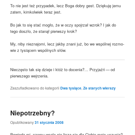
To nie jest też przy­pa­dek, lecz Boga dobry gest. Dzię­ku­ję jemu
zatem, kim­kol­wiek teraz jest.
Bo jak to się stać mogło, że w oczy spoj­rzał wzrok? I jak do
tego doszło, że sta­nął pierw­szy krok?
My, niby nie­zna­jo­mi, lecz jak­by zna­ni już, bo we wspól­nej roz­mo­
wie z tysią­cem wspól­nych słów.
Nie­czę­sto tak się dzie­je i któż to doce­nia?… Przy­jaźń — od
pierw­sze­go wejrzenia.
Zaszufladkowano do kategorii
Dwa tysiące
,
Ze starych wierszy
Niepotrzebny?
Opublikowany
31 stycznia 2008
Powiedz mi, cze­mu wca­le nie liczą się dla Cie­bie moje uczu­cia?