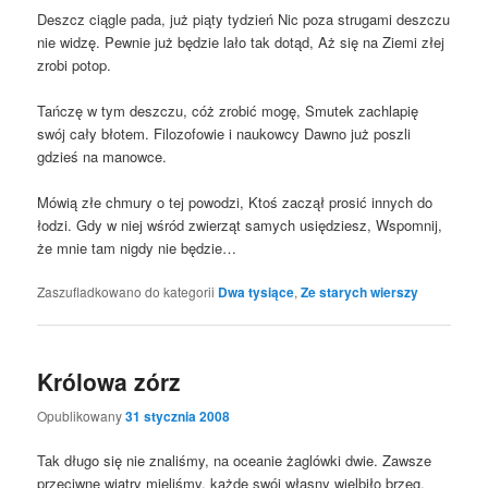
Deszcz cią­gle pada, już pią­ty tydzień Nic poza stru­ga­mi desz­czu
nie widzę. Pew­nie już będzie lało tak dotąd, Aż się na Zie­mi złej
zro­bi potop.
Tań­czę w tym desz­czu, cóż zro­bić mogę, Smu­tek zachla­pię
swój cały bło­tem. Filo­zo­fo­wie i naukow­cy Daw­no już poszli
gdzieś na manowce.
Mówią złe chmu­ry o tej powo­dzi, Ktoś zaczął pro­sić innych do
łodzi. Gdy w niej wśród zwie­rząt samych usię­dziesz, Wspo­mnij,
że mnie tam nigdy nie będzie…
Zaszufladkowano do kategorii
Dwa tysiące
,
Ze starych wierszy
Królowa zórz
Opublikowany
31 stycznia 2008
Tak dłu­go się nie zna­li­śmy, na oce­anie żaglów­ki dwie. Zawsze
prze­ciw­ne wia­try mie­li­śmy, każ­de swój wła­sny wiel­bi­ło brzeg.