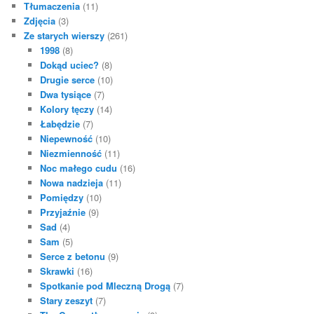
Tłumaczenia
(11)
Zdjęcia
(3)
Ze starych wierszy
(261)
1998
(8)
Dokąd uciec?
(8)
Drugie serce
(10)
Dwa tysiące
(7)
Kolory tęczy
(14)
Łabędzie
(7)
Niepewność
(10)
Niezmienność
(11)
Noc małego cudu
(16)
Nowa nadzieja
(11)
Pomiędzy
(10)
Przyjaźnie
(9)
Sad
(4)
Sam
(5)
Serce z betonu
(9)
Skrawki
(16)
Spotkanie pod Mleczną Drogą
(7)
Stary zeszyt
(7)