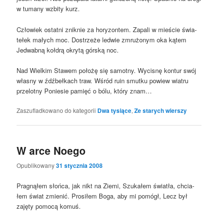
w tuma­ny wzbi­ty kurz.
Czło­wiek ostat­ni znik­nie za hory­zon­tem. Zapa­li w mie­ście świa­
te­łek małych moc. Dostrze­że led­wie zmru­żo­nym oka kątem
Jedwab­ną koł­drą okry­tą gór­ską noc.
Nad Wiel­kim Sta­wem poło­żę się samot­ny. Wyci­snę kon­tur swój
wła­sny w źdźbeł­kach traw. Wśród ruin smut­ku powiew wia­tru
prze­lot­ny Ponie­sie pamięć o bólu, któ­ry znam…
Zaszufladkowano do kategorii
Dwa tysiące
,
Ze starych wierszy
W arce Noego
Opublikowany
31 stycznia 2008
Pra­gną­łem słoń­ca, jak nikt na Zie­mi, Szu­ka­łem świa­tła, chcia­
łem świat zmie­nić. Pro­si­łem Boga, aby mi pomógł, Lecz był
zaję­ty pomo­cą komuś.