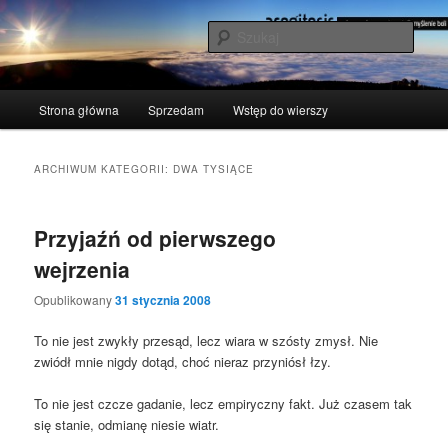
Przeskocz
Przeskocz
polscy naukowcy udowodnili: myślenie boli
do
do
Szuka
tekstu
widgetów
acogitosis
Główne
Strona główna
Sprzedam
Wstęp do wierszy
menu
ARCHIWUM KATEGORII:
DWA TYSIĄCE
Przyjaźń od pierwszego
wejrzenia
Opublikowany
31 stycznia 2008
To nie jest zwy­kły prze­sąd, lecz wia­ra w szó­sty zmysł. Nie
zwiódł mnie nigdy dotąd, choć nie­raz przy­niósł łzy.
To nie jest czcze gada­nie, lecz empi­rycz­ny fakt. Już cza­sem tak
się sta­nie, odmia­nę nie­sie wiatr.