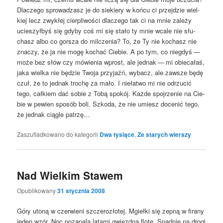
Dla­cze­go spro­wa­dzasz je do sie­kie­ry w koń­cu ci przej­dzie wiel­
kiej lecz zwy­kłej cier­pli­wo­ści dla­cze­go tak ci na mnie zale­ży
ucie­szył­byś się gdy­by coś mi się sta­ło ty mnie wca­le nie słu­
chasz albo co gor­sza do mil­cze­nia? To, że Ty nie kochasz nie
zna­czy, że ja nie mogę kochać Cie­bie. A po tym, co nie­gdyś —
może bez słów czy mówie­nia wprost, ale jed­nak — mi obie­ca­łaś,
jaka wiel­ka nie będzie Two­ja przy­jaźń, wybacz, ale zawsze będę
czuł, że to jed­nak tro­chę za mało. I nie­ła­two mi nie odrzu­cić
tego, cał­kiem dać sobie z Tobą spo­kój. Każ­de spoj­rze­nie na Cie­
bie w pewien spo­sób boli. Szko­da, że nie umiesz doce­nić tego,
że jed­nak cią­gle patrzę…
Zaszufladkowano do kategorii
Dwa tysiące
,
Ze starych wierszy
Nad Wielkim Stawem
Opublikowany
31 stycznia 2008
Góry uto­ną w czer­wie­ni szcze­ro­zło­tej. Mgieł­ki się zepną w fira­ny
jeden wzór. Noc poza­pa­la latar­ni gwiezd­ną flo­tę. Spad­nie na dro­gi