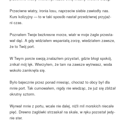
Prze­ciw­ne wia­try, iro­nia losu, naprze­ciw sie­bie zawio­dły nas.
Kurs koli­zyj­ny — to w taki spo­sób nastał prze­dziw­nej przy­jaź­
ni czas.
Pozna­łem Two­je bez­kre­sne morze, wiatr w moje żagle prze­sta­
wał dąć. A gdy widzia­łem wspa­nia­łą zorzę, wie­dzia­łem zawsze,
że to Twój port.
W Twym por­cie swo­ją zna­la­złem przy­stań, gdzie bło­gi spo­kój,
zni­kał mój lęk. Wie­rzy­łem, że tam na zawsze wytrwasz, woda
woko­ło zamknę­ła się.
Było bajecz­nie przez ponad mie­siąc, cho­ciaż to obcy był dla
mnie port. Tak cumo­wa­łem, nigdy nie wie­dząc, że już się zbli­żał
okrut­ny sztorm.
Wyrwał mnie z por­tu, wca­le nie dalej, niź­li mil mor­skich nie­ca­łe
pięć. Drew­no żaglów­ki strza­skał na ska­le, w ręku pozo­stał jedy­
nie ster.