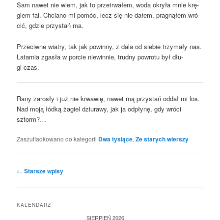
Sam nawet nie wiem, jak to prze­trwa­łem, woda okry­ła mnie krę­
giem fal. Chcia­no mi pomóc, lecz się nie dałem, pra­gną­łem wró­
cić, gdzie przy­stań ma.
Prze­ciw­ne wia­try, tak jak powin­ny, z dala od sie­bie trzy­ma­ły nas.
Latar­nia zga­sła w por­cie nie­win­nie, trud­ny powro­tu był dłu­
gi czas.
Rany zaro­sły i już nie krwa­wię, nawet mą przy­stań oddał mi los.
Nad moją łód­ką żagiel dziu­ra­wy, jak ja odpły­nę, gdy wró­ci
sztorm?…
Zaszufladkowano do kategorii
Dwa tysiące
,
Ze starych wierszy
Nawigacja
←
Starsze wpisy
wpisu
KALENDARZ
SIERPIEŃ 2026