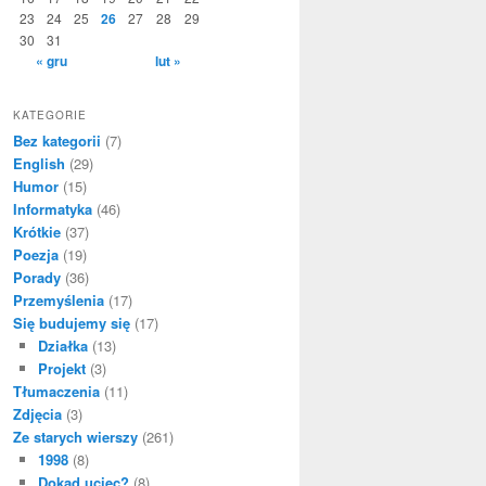
23
24
25
26
27
28
29
30
31
« gru
lut »
KATEGORIE
Bez kategorii
(7)
English
(29)
Humor
(15)
Informatyka
(46)
Krótkie
(37)
Poezja
(19)
Porady
(36)
Przemyślenia
(17)
Się budujemy się
(17)
Działka
(13)
Projekt
(3)
Tłumaczenia
(11)
Zdjęcia
(3)
Ze starych wierszy
(261)
1998
(8)
Dokąd uciec?
(8)