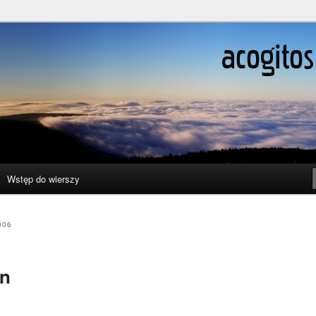
ślenie boli
Wstęp do wierszy
006
on