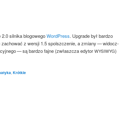
2.0 sil­ni­ka blo­go­we­go
Word­Press
. Upgra­de był bar­dzo
mu zacho­wać z wer­sji 1.5 spo­lsz­cze­nie, a zmia­ny — widocz­
a­cyj­ne­go — są bar­dzo faj­ne (zwłasz­cza edy­tor
)
WYSIWYG
matyka
,
Krótkie