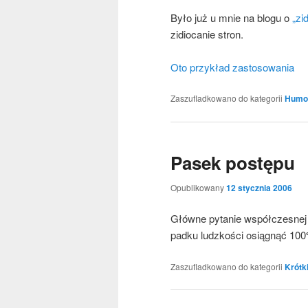
Było już u mnie na blo­gu o
„zid
zidio­ca­nie stron.
Oto przy­kład zastosowania
Zaszufladkowano do kategorii
Humo
Pasek postępu
Opublikowany
12 stycznia 2006
Głów­ne pyta­nie współ­cze­snej 
pad­ku ludz­ko­ści osią­gnąć 10
Zaszufladkowano do kategorii
Krótk