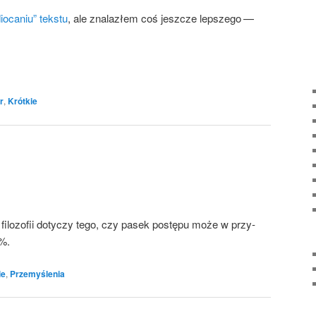
io­ca­niu” tek­stu
, ale zna­la­złem coś jesz­cze lep­sze­go —
r
,
Krótkie
filo­zo­fii doty­czy tego, czy pasek postę­pu może w przy­
0%.
ie
,
Przemyślenia