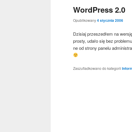
WordPress 2.0
Opublikowany
4 stycznia 2006
Dzi­siaj prze­sze­dłem na wer­sję 
pro­sty, uda­ło się bez pro­ble­
ne od stro­ny pane­lu admi­ni­str
Zaszufladkowano do kategorii
Infor