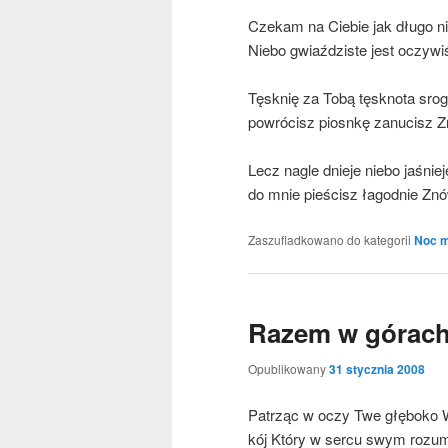
Cze­kam na Cie­bie jak dłu­go 
Nie­bo gwiaź­dzi­ste jest oczy­wi
Tęsk­nię za Tobą tęsk­no­ta sro
powró­cisz piosn­kę zanu­cisz Z
Lecz nagle dnie­je nie­bo jaśnie
do mnie pie­ścisz łagod­nie Znó
Zaszufladkowano do kategorii
Noc m
Razem w górac
Opublikowany
31 stycznia 2008
Patrząc w oczy Twe głę­bo­ko W
kój Któ­ry w ser­cu swym rozu