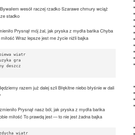
e Bywa­łem wesół raczej rzad­ko Sza­ra­we chmu­ry wciąż
cze stadko
ie­ni­ło Pry­snął mój żal, jak pry­ska z mydła bań­ka Chy­ba
 miłość Wraz lep­sze jest me życie niź­li bajka
iewa wiatr

zyka gra

y deszcz

ędzie­my razem już dalej szli Błę­kit­ne nie­bo bły­śnie w dali
y
zmie­ni­ło Pry­snął nasz ból, jak pry­ska z mydła bań­ka
Tobie miłość To praw­dą jest — to nie jest żad­na bajka
dycha wiatr
