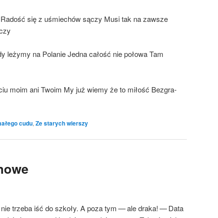
 Radość się z uśmie­chów sączy Musi tak na zawsze
ączy
y leży­my na Pola­nie Jed­na całość nie poło­wa Tam
ciu moim ani Two­im My już wie­my że to miłość Bez­gra­
ałego cudu
,
Ze starych wierszy
inowe
 nie trze­ba iść do szko­ły. A poza tym — ale dra­ka! — Data