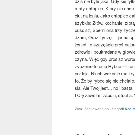
dziś nie byle jaka. Gdy się tyl
mały chło­piec, Któ­ry nie chc
ciut na lenia, Jako chło­piec c
szyb­kie: Złów, kocha­nie, zło­tą
puścisz, Speł­ni ona trzy życze
dzam, Oraz życzę — jasna spra­w
jesień I o szczę­ście proś naj­p
zdro­wie I poukła­da­ne w gło­wi
czy­na. Więc gdy pro­sisz wpros
życze­nie trze­cie Ryb­ce — zasłu
pokle­ja. Niech waka­cje ma i r
ło, Że by ryb­ce się nie chcia
sia, Ale Twój jest… no i basta.
I Cię zawsze, żab­ciu, słu­cha.
Zaszufladkowano do kategorii
Noc m