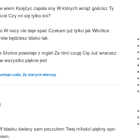
nie wiem Księ­życ zapa­la sny W któ­rych wciąż gościsz Ty
­ście Czy mi się tyl­ko śni?
­go W nocy nie daje spać Cze­kam już tyl­ko jak Wkrót­ce
nów będziesz bli­sko tak
­je Słoń­ce powsta­je z mgieł Za nimi czu­ję Cię Już wra­casz
w wszyst­ko pięk­ne jest
ałego cudu
,
Ze starych wierszy
h
 bla­sku świe­cy sam poczu­łem Twej miło­ści pięk­ny spo­
miem.