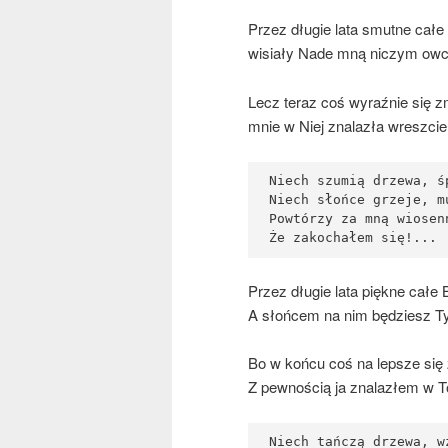
Przez dłu­gie lata smut­ne cał
wisia­ły Nade mną niczym ow
Lecz teraz coś wyraź­nie się zm
mnie w Niej zna­la­zła wresz­cie
Niech szumią drzewa, śp
Niech słońce grzeje, mu
Powtórzy za mną wiosenn
Przez dłu­gie lata pięk­ne całe B
A słoń­cem na nim będziesz T
Bo w koń­cu coś na lep­sze się 
Z pew­no­ścią ja zna­la­złem w 
Niech tańczą drzewa, wz