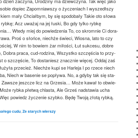
­ko dzień zaczy­na, Uro­dzi­ny ma dziew­czy­na. Tak więc jako
e sobie dopiec Zapo­mniaw­szy o życze­niach I wyszedł­szy
ał­kiem mały Chciał­bym, by się spodo­ba­ły Takie oto sło­wa
 ryb­kę; Acz uwa­żaj na jej łuski, Bo gdy tyl­ko ryb­kę
­nia… Wte­dy miej do powie­dze­nia To, co skrom­nie Ci dora­
a. Proś o słoń­ce, niech­że świe­ci, Wio­sna, lato to czy
ro­ściej, W nim to bowiem żar miło­ści, Łut suk­ce­su, dobre
e, Dobra pra­ca, cud-rodzi­na, Wszyst­ko szczę­ścia to przy­
t o szczę­ście, To dosta­niesz znacz­nie wię­cej. Oddaj zaś
­ży­ła prze­cież. Niech­że kupi se Har­le­ja I po rze­ce niech
yba, Niech w base­nie se popły­wa. No, a gdy­by tak się sta­
­ło, Zawsze jesz­cze licz na Grze­sia… Może kawał to obwie­
 Może ryb­ka płe­twą chla­sta, Ale Grześ nad­sta­wia ucha
 Więc powiedz życze­nie szyb­ko. Będę Two­ją zło­tą rybką.
ałego cudu
,
Ze starych wierszy