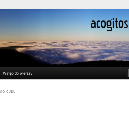
ślenie boli
Wstęp do wierszy
EGO CUDU