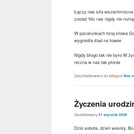
Łączy nas siła wszech­moc­na
zostać Nic nas nigdy nie rozł
W poca­łun­kach toną sło­wa Gd
wygnio­tła ślad na trawie
Nigdy bło­go tak nie było W ży
nicz­na w nas tak płonie
Zaszufladkowano do kategorii
Noc m
Życzenia urodz
Opublikowany
31 stycznia 2008
Dziś sobo­ta, dzień weso­ły, Bo