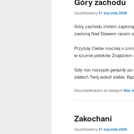
Góry zachodu
Opublikowany
31 stycznia 2008
Góry zacho­du zło­tem zapło­ną,
zasło­ną Nad Sta­wem razem si
Przy­tu­lę Cie­bie moc­niej o zm
w szu­mie poto­ków Znaj­dziem m
Gdy noc roz­sy­pie gwiaz­dy po n
oddech Twój wokół sie­bie. B
Zaszufladkowano do kategorii
Noc m
Zakochani
Opublikowany
31 stycznia 2008