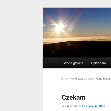
Przeskocz
Przeskocz
polscy naukowcy udowodnili: my
do
do
tekstu
widgetów
acogitosis
Główne
Strona główna
Sprzedam
menu
ARCHIWUM KATEGORII:
NOC MAŁ
Czekam
Opublikowany
31 stycznia 2008