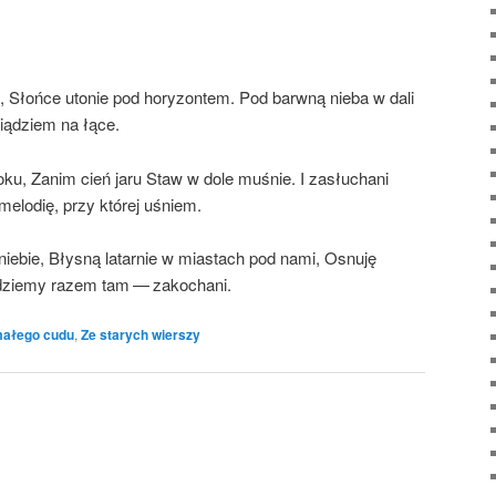
 Słoń­ce uto­nie pod hory­zon­tem. Pod barw­ną nie­ba w dali
ą­dziem na łące.
ro­ku, Zanim cień jaru Staw w dole muśnie. I zasłu­cha­ni
elo­dię, przy któ­rej uśniem.
ie­bie, Bły­sną latar­nie w mia­stach pod nami, Osnu­ję
ędzie­my razem tam — zakochani.
ałego cudu
,
Ze starych wierszy