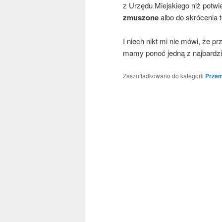
z Urzę­du Miej­skie­go niż potwier
zmu­szo­ne
albo do skró­ce­nia t
I niech nikt mi nie mówi, że prze
mamy ponoć jed­ną z naj­bar­dziej
Zaszufladkowano do kategorii
Przem