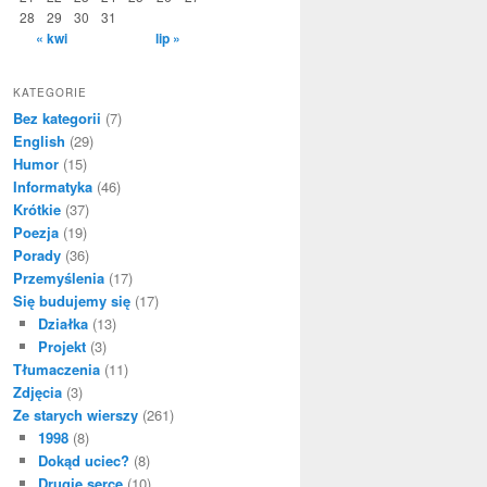
28
29
30
31
« kwi
lip »
KATEGORIE
Bez kategorii
(7)
English
(29)
Humor
(15)
Informatyka
(46)
Krótkie
(37)
Poezja
(19)
Porady
(36)
Przemyślenia
(17)
Się budujemy się
(17)
Działka
(13)
Projekt
(3)
Tłumaczenia
(11)
Zdjęcia
(3)
Ze starych wierszy
(261)
1998
(8)
Dokąd uciec?
(8)
Drugie serce
(10)