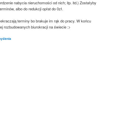
­dze­nie naby­cia nie­ru­cho­mo­ści od nich; itp. itd.) Zosta­ły­by
er­mi­nów, albo do reduk­cji opłat do 0zł.
­kra­cza­ją ter­mi­ny bo bra­ku­je im rąk do pra­cy. W koń­cu
 roz­bu­do­wa­nych biu­ro­kra­cji na świecie :>
yślenia