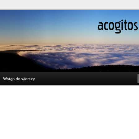
ślenie boli
Wstęp do wierszy