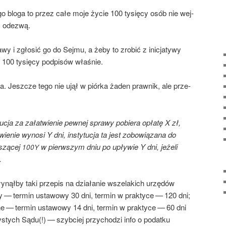
o blo­ga to przez całe moje życie 100 tysię­cy osób nie wej­
 z odezwą.
­wy i zgło­sić go do Sej­mu, a żeby to zro­bić z ini­cja­ty­wy
te 100 tysię­cy pod­pi­sów właśnie.
­wa. Jesz­cze tego nie ujął w piór­ka żaden praw­nik, ale prze­
u­cja za zała­twie­nie pew­nej spra­wy pobie­ra opła­tę X zł,
wie­nie wyno­si Y dni, insty­tu­cja ta jest zobo­wią­za­na do
­szą­cej
w pierw­szym dniu po upły­wie Y dni, jeże­li
100Y
.
y­nął­by taki prze­pis na dzia­ła­nie wsze­la­kich urzę­dów
y — ter­min usta­wo­wy 30 dni, ter­min w prak­ty­ce — 120 dni;
­ne — ter­min usta­wo­wy 14 dni, ter­min w prak­ty­ce — 60 dni
stych Sądu(!) — szyb­ciej przy­cho­dzi info o podat­ku