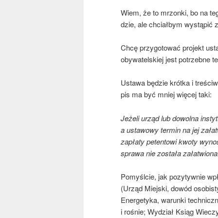
Wiem, że to mrzon­ki, bo na teg
dzie, ale chciał­bym wystą­pić
Chcę przy­go­to­wać pro­jekt usta
oby­wa­tel­skiej jest potrzeb­ne 
Usta­wa będzie krót­ka i tre­ści
pis ma być mniej wię­cej taki:
Jeże­li urząd lub dowol­na insty­t
a usta­wo­wy ter­min na jej zała­t
zapła­ty peten­to­wi kwo­ty wyno
spra­wa nie zosta­ła załatwiona
Pomy­śl­cie, jak pozy­tyw­nie wpł
(Urząd Miej­ski, dowód oso­bi­st
Ener­ge­ty­ka, warun­ki tech­nicz
i rośnie; Wydział Ksiąg Wie­czy­