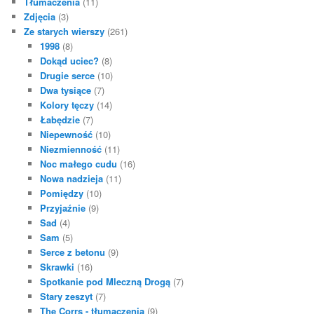
Tłumaczenia
(11)
Zdjęcia
(3)
Ze starych wierszy
(261)
1998
(8)
Dokąd uciec?
(8)
Drugie serce
(10)
Dwa tysiące
(7)
Kolory tęczy
(14)
Łabędzie
(7)
Niepewność
(10)
Niezmienność
(11)
Noc małego cudu
(16)
Nowa nadzieja
(11)
Pomiędzy
(10)
Przyjaźnie
(9)
Sad
(4)
Sam
(5)
Serce z betonu
(9)
Skrawki
(16)
Spotkanie pod Mleczną Drogą
(7)
Stary zeszyt
(7)
The Corrs - tłumaczenia
(9)