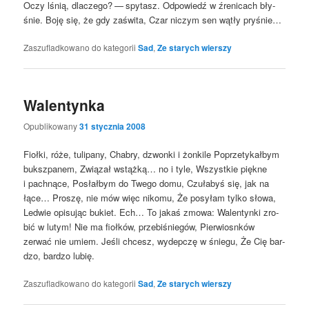
Oczy lśnią, dla­cze­go? — spy­tasz. Odpo­wiedź w źre­ni­cach bły­
śnie. Boję się, że gdy zaświ­ta, Czar niczym sen wątły pryśnie…
Zaszufladkowano do kategorii
Sad
,
Ze starych wierszy
Walentynka
Opublikowany
31 stycznia 2008
Fioł­ki, róże, tuli­pa­ny, Cha­bry, dzwon­ki i żon­ki­le Poprze­ty­kał­bym
buksz­pa­nem, Zwią­zał wstąż­ką… no i tyle, Wszyst­kie pięk­ne
i pach­ną­ce, Posłał­bym do Twe­go domu, Czu­ła­byś się, jak na
łące… Pro­szę, nie mów więc niko­mu, Że posy­łam tyl­ko sło­wa,
Led­wie opi­su­jąc bukiet. Ech… To jakaś zmo­wa: Walen­tyn­ki zro­
bić w lutym! Nie ma fioł­ków, prze­bi­śnie­gów, Pier­wiosn­ków
zerwać nie umiem. Jeśli chcesz, wydep­czę w śnie­gu, Że Cię bar­
dzo, bar­dzo lubię.
Zaszufladkowano do kategorii
Sad
,
Ze starych wierszy