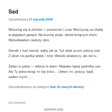
Sad
Opublikowany
31 stycznia 2008
Wsłu­chaj się w otchłań — prze­strzeń i czas Wstrzy­maj na chwi­lę
w ple­ja­dach gwiazd. Na kru­chej ska­le, wśród lśnią­cych słońc,
Wybu­do­wa­łem nie­du­ży dom.
Domek z kart nie­mal, wątły jak ja; Tuż obok szu­mi zie­lo­ny sad.
Z okien na pust­kę widok i mróz Woko­ło skwier­czy, ale nie tu.
Żaden to pałac — dobrze to wiem: Nie­je­den lepiej speł­nił­by sen.
Ale Ty jed­na wciąż mi się śnisz… Uwierz mi, pro­szę, bądź
sadem mym!…
Zaszufladkowano do kategorii
Sad
,
Ze starych wierszy
KALENDARZ
SIERPIEŃ 2026