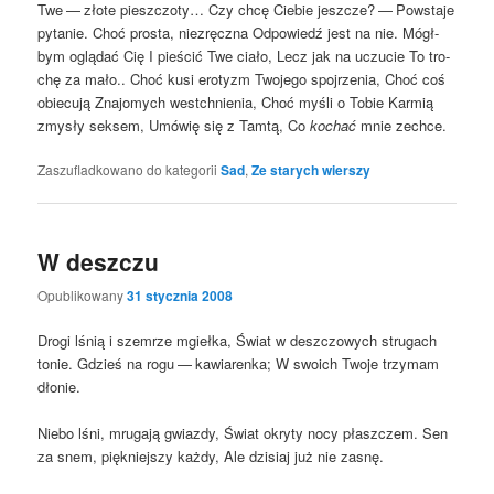
Twe — zło­te piesz­czo­ty… Czy chcę Cie­bie jesz­cze? — Powsta­je
pyta­nie. Choć pro­sta, nie­zręcz­na Odpo­wiedź jest na nie. Mógł­
bym oglą­dać Cię I pie­ścić Twe cia­ło, Lecz jak na uczu­cie To tro­
chę za mało.. Choć kusi ero­tyzm Two­je­go spoj­rze­nia, Choć coś
obie­cu­ją Zna­jo­mych wes­tchnie­nia, Choć myśli o Tobie Kar­mią
zmy­sły sek­sem, Umó­wię się z Tam­tą, Co
kochać
mnie zechce.
Zaszufladkowano do kategorii
Sad
,
Ze starych wierszy
W deszczu
Opublikowany
31 stycznia 2008
Dro­gi lśnią i szem­rze mgieł­ka, Świat w desz­czo­wych stru­gach
tonie. Gdzieś na rogu — kawia­ren­ka; W swo­ich Two­je trzy­mam
dłonie.
Nie­bo lśni, mru­ga­ją gwiaz­dy, Świat okry­ty nocy płasz­czem. Sen
za snem, pięk­niej­szy każ­dy, Ale dzi­siaj już nie zasnę.