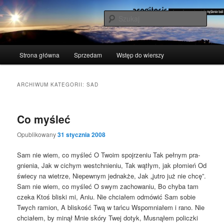
Przeskocz
Przeskocz
polscy naukowcy udowodnili: myślenie boli
do
do
Szuka
tekstu
widgetów
acogitosis
Główne
Strona główna
Sprzedam
Wstęp do wierszy
menu
ARCHIWUM KATEGORII:
SAD
Co myśleć
Opublikowany
31 stycznia 2008
Sam nie wiem, co myśleć O Two­im spoj­rze­niu Tak peł­nym pra­
gnie­nia, Jak w cichym wes­tchnie­niu, Tak wątłym, jak pło­mień Od
świe­cy na wie­trze, Nie­pew­nym jed­nak­że, Jak „jutro już nie chcę”.
Sam nie wiem, co myśleć O swym zacho­wa­niu, Bo chy­ba tam
cze­ka Ktoś bli­ski mi, Aniu. Nie chcia­łem odmó­wić Sam sobie
Twych ramion, A bli­skość Twą w tań­cu Wspo­mnia­łem i rano. Nie
chcia­łem, by minął Mnie skó­ry Twej dotyk, Musną­łem policz­ki