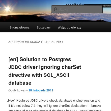
Przeskocz
Przeskocz
polscy naukowcy udowodnili: myślenie boli
do
do
Szuka
tekstu
widgetów
acogitosis
Główne
Strona główna
Sprzedam
Wstęp do wierszy
menu
ARCHIWUM MIESIĄCA:
LISTOPAD 2011
[en] Solution to Postgres
driver ignoring charSet
JDBC
directive with
SQL_ASCII
database
Opublikowany
18 listopada 2011
„
New” Post­gres
dri­vers check data­ba­se engi­ne ver­sion and
JDBC
if it’s not below 7.3 they will igno­re char­Set dec­la­ra­tion. It bre­aks
enco­ding of 8‑bit cha­rac­ters if data­ba­se has
enco­ding
SQL_ASCII