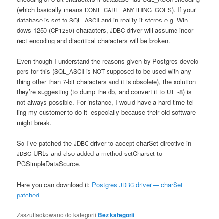
(which basi­cal­ly means
). If your
DONT_CARE_ANYTHING_GOES
data­ba­se is set to
and in reali­ty it sto­res e.g. Win­
SQL_ASCII
dows-1250 (
) cha­rac­ters,
dri­ver will assu­me incor­
CP1250
JDBC
rect enco­ding and dia­cri­ti­cal cha­rac­ters will be broken.
Even tho­ugh I under­stand the reasons given by Post­gres deve­lo­
pers for this (
is
sup­po­sed to be used with any­
SQL_ASCII
NOT
thing other than 7‑bit cha­rac­ters and it is obso­le­te), the solu­tion
they­’re sug­ge­sting (to dump the db, and convert it to
‑8) is
UTF
not always possi­ble. For instan­ce, I would have a hard time tel­
ling my custo­mer to do it, espe­cial­ly becau­se the­ir old softwa­re
might break.
So I’ve pat­ched the
dri­ver to accept char­Set direc­ti­ve in
JDBC
URLs and also added a method set­Char­set to
JDBC
PGSimpleDataSource.
Here you can down­lo­ad it:
Post­gres
dri­ver — char­Set
JDBC
patched
Zaszufladkowano do kategorii
Bez kategorii