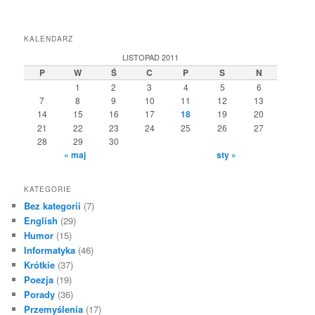
KALENDARZ
LISTOPAD 2011
P
W
Ś
C
P
S
N
1
2
3
4
5
6
7
8
9
10
11
12
13
14
15
16
17
18
19
20
21
22
23
24
25
26
27
28
29
30
« maj
sty »
KATEGORIE
Bez kategorii
(7)
English
(29)
Humor
(15)
Informatyka
(46)
Krótkie
(37)
Poezja
(19)
Porady
(36)
Przemyślenia
(17)