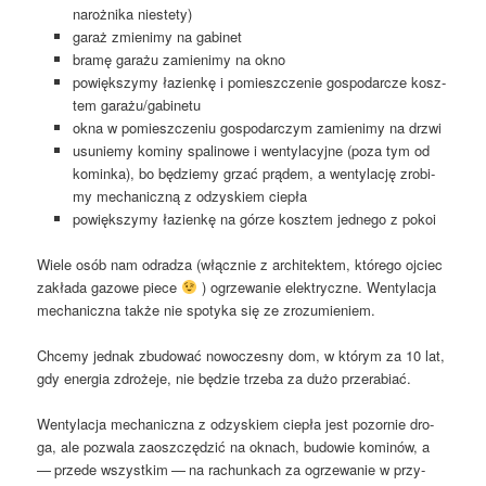
naroż­ni­ka niestety)
garaż zmie­ni­my na gabinet
bra­mę gara­żu zamie­ni­my na okno
powięk­szy­my łazien­kę i pomiesz­cze­nie gospo­dar­cze kosz­
tem garażu/gabinetu
okna w pomiesz­cze­niu gospo­dar­czym zamie­ni­my na drzwi
usu­nie­my komi­ny spa­li­no­we i wen­ty­la­cyj­ne (poza tym od
komin­ka), bo będzie­my grzać prą­dem, a wen­ty­la­cję zro­bi­
my mecha­nicz­ną z odzy­skiem ciepła
powięk­szy­my łazien­kę na górze kosz­tem jed­ne­go z pokoi
Wie­le osób nam odra­dza (włącz­nie z archi­tek­tem, któ­re­go ojciec
zakła­da gazo­we pie­ce
) ogrze­wa­nie elek­trycz­ne. Wen­ty­la­cja
mecha­nicz­na tak­że nie spo­ty­ka się ze zrozumieniem.
Chce­my jed­nak zbu­do­wać nowo­cze­sny dom, w któ­rym za 10 lat,
gdy ener­gia zdro­że­je, nie będzie trze­ba za dużo przerabiać.
Wen­ty­la­cja mecha­nicz­na z odzy­skiem cie­pła jest pozor­nie dro­
ga, ale pozwa­la zaosz­czę­dzić na oknach, budo­wie komi­nów, a
— przede wszyst­kim — na rachun­kach za ogrze­wa­nie w przy­