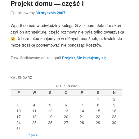
Projekt domu — część I
Opublikowany
30 stycznia 2007
Wpadł do nas w odwie­dzi­ny kole­ga G z liceum. Jako że skoń­
czył on archi­tek­tu­rę, część roz­mo­wy nie była tyl­ko towa­rzy­ska
Dobrze mieć zna­jo­mych w róż­nych bran­żach, czło­wiek się
może trosz­kę poorien­to­wać nie pono­sząc kosztów.
Zaszufladkowano do kategorii
Projekt
,
Się budujemy się
KALENDARZ
SIERPIEŃ 2026
P
W
Ś
C
P
S
N
1
2
3
4
5
6
7
8
9
10
11
12
13
14
15
16
17
18
19
20
21
22
23
24
25
26
27
28
29
30
31
« paź