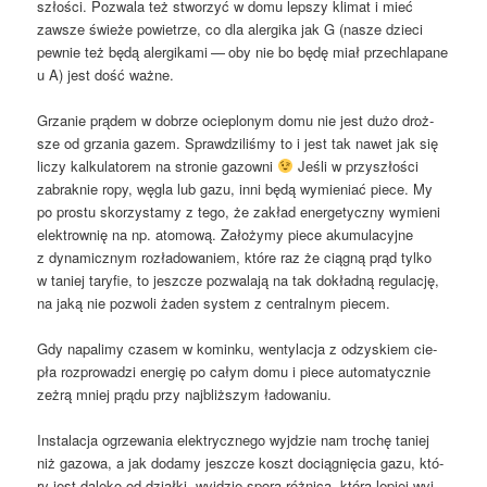
szło­ści. Pozwa­la też stwo­rzyć w domu lep­szy kli­mat i mieć
zawsze świe­że powie­trze, co dla aler­gi­ka jak G (nasze dzie­ci
pew­nie też będą aler­gi­ka­mi — oby nie bo będę miał prze­chla­pa­ne
u A) jest dość ważne.
Grza­nie prą­dem w dobrze ocie­plo­nym domu nie jest dużo droż­
sze od grza­nia gazem. Spraw­dzi­li­śmy to i jest tak nawet jak się
liczy kal­ku­la­to­rem na stro­nie gazow­ni
Jeśli w przy­szło­ści
zabrak­nie ropy, węgla lub gazu, inni będą wymie­niać pie­ce. My
po pro­stu sko­rzy­sta­my z tego, że zakład ener­ge­tycz­ny wymie­ni
elek­trow­nię na np. ato­mo­wą. Zało­ży­my pie­ce aku­mu­la­cyj­ne
z dyna­micz­nym roz­ła­do­wa­niem, któ­re raz że cią­gną prąd tyl­ko
w taniej tary­fie, to jesz­cze pozwa­la­ją na tak dokład­ną regu­la­cję,
na jaką nie pozwo­li żaden sys­tem z cen­tral­nym piecem.
Gdy napa­li­my cza­sem w komin­ku, wen­ty­la­cja z odzy­skiem cie­
pła roz­pro­wa­dzi ener­gię po całym domu i pie­ce auto­ma­tycz­nie
zeżrą mniej prą­du przy naj­bliż­szym ładowaniu.
Insta­la­cja ogrze­wa­nia elek­trycz­ne­go wyj­dzie nam tro­chę taniej
niż gazo­wa, a jak doda­my jesz­cze koszt docią­gnię­cia gazu, któ­
ry jest dale­ko od dział­ki, wyj­dzie spo­ra róż­ni­ca, któ­rą lepiej wyj­