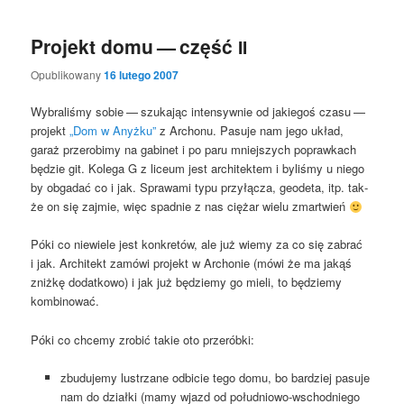
Projekt domu — część
II
Opublikowany
16 lutego 2007
Wybra­li­śmy sobie — szu­ka­jąc inten­syw­nie od jakie­goś cza­su —
pro­jekt
„Dom w Anyż­ku”
z Archo­nu. Pasu­je nam jego układ,
garaż prze­ro­bi­my na gabi­net i po paru mniej­szych popraw­kach
będzie git. Kole­ga G z liceum jest archi­tek­tem i byli­śmy u nie­go
by obga­dać co i jak. Spra­wa­mi typu przy­łą­cza, geo­de­ta, itp. tak­
że on się zaj­mie, więc spad­nie z nas cię­żar wie­lu zmartwień
Póki co nie­wie­le jest kon­kre­tów, ale już wie­my za co się zabrać
i jak. Archi­tekt zamó­wi pro­jekt w Archo­nie (mówi że ma jakąś
zniż­kę dodat­ko­wo) i jak już będzie­my go mie­li, to będzie­my
kombinować.
Póki co chce­my zro­bić takie oto przeróbki:
zbu­du­je­my lustrza­ne odbi­cie tego domu, bo bar­dziej pasu­je
nam do dział­ki (mamy wjazd od połu­dnio­wo-wschod­nie­go