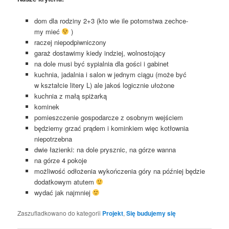
dom dla rodzi­ny 2+3 (kto wie ile potom­stwa zechce­
my mieć
)
raczej nie­pod­piw­ni­czo­ny
garaż dosta­wi­my kie­dy indziej, wolnostojący
na dole musi być sypial­nia dla gości i gabinet
kuch­nia, jadal­nia i salon w jed­nym cią­gu (może być
w kształ­cie lite­ry L) ale jakoś logicz­nie ułożone
kuch­nia z małą spiżarką
komi­nek
pomiesz­cze­nie gospo­dar­cze z osob­nym wejściem
będzie­my grzać prą­dem i komin­kiem więc kotłow­nia
niepotrzebna
dwie łazien­ki: na dole prysz­nic, na górze wanna
na górze 4 pokoje
moż­li­wość odło­że­nia wykoń­cze­nia góry na póź­niej będzie
dodat­ko­wym atutem
wydać jak najmniej
Zaszufladkowano do kategorii
Projekt
,
Się budujemy się