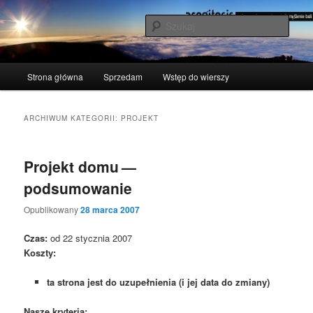
Przeskocz
Przeskocz
polscy naukowcy udowodnili: myślenie boli
do
do
Szuka
tekstu
widgetów
acogitosis
Główne
Strona główna
Sprzedam
Wstęp do wierszy
menu
ARCHIWUM KATEGORII:
PROJEKT
Projekt domu —
podsumowanie
Opublikowany
28 marca 2007
Czas:
od 22 stycz­nia 2007
Kosz­ty:
ta stro­na jest do uzu­peł­nie­nia (i jej data do zmiany)
Nasze kry­te­ria: