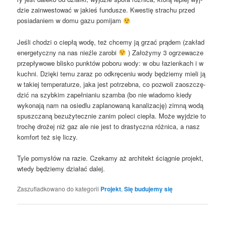
dzie zain­we­sto­wać w jakieś fun­du­sze. Kwe­stię stra­chu przed
posia­da­niem w domu gazu pomijam
Jeśli cho­dzi o cie­płą wodę, też chce­my ją grzać prą­dem (zakład
ener­ge­tycz­ny na nas nie­źle zaro­bi
) Zało­ży­my 3 ogrze­wa­cze
prze­pły­wo­we bli­sko punk­tów pobo­ru wody: w obu łazien­kach i w
kuch­ni. Dzię­ki temu zaraz po odkrę­ce­niu wody będzie­my mie­li ją
w takiej tem­pe­ra­tu­rze, jaka jest potrzeb­na, co pozwo­li zaosz­czę­
dzić na szyb­kim zapeł­nia­niu szam­ba (bo nie wia­do­mo kie­dy
wyko­na­ją nam na osie­dlu zapla­no­wa­ną kana­li­za­cję) zim­ną wodą
spusz­cza­ną bez­u­ży­tecz­nie zanim pole­ci cie­pła. Może wyj­dzie to
tro­chę dro­żej niż gaz ale nie jest to dra­stycz­na róż­ni­ca, a nasz
kom­fort też się liczy.
Tyle pomy­słów na razie. Cze­ka­my aż archi­tekt ścią­gnie pro­jekt,
wte­dy będzie­my dzia­łać dalej.
Zaszufladkowano do kategorii
Projekt
,
Się budujemy się