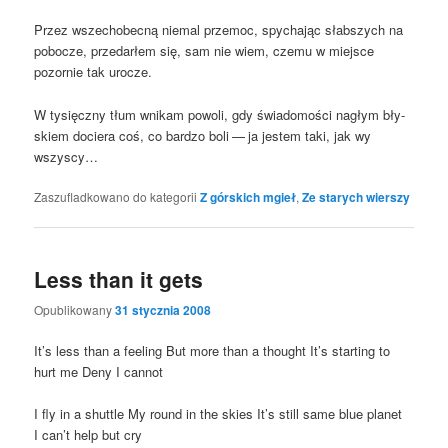
Przez wszech­obec­ną nie­mal prze­moc, spy­cha­jąc słab­szych na
pobo­cze, przedar­łem się, sam nie wiem, cze­mu w miej­sce
pozor­nie tak urocze.
W tysięcz­ny tłum wni­kam powo­li, gdy świa­do­mo­ści nagłym bły­
skiem docie­ra coś, co bar­dzo boli — ja jestem taki, jak wy
wszyscy…
Zaszufladkowano do kategorii
Z górskich mgieł
,
Ze starych wierszy
Less than it gets
Opublikowany
31 stycznia 2008
It’s less than a feeling But more than a tho­ught It’s star­ting to
hurt me Deny I cannot
I fly in a shut­tle My round in the skies It’s still same blue pla­net
I can’t help but cry