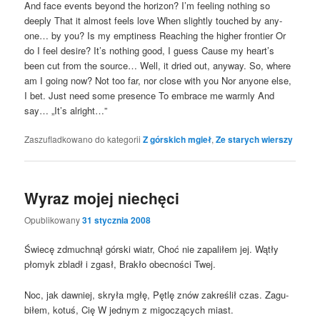
And face events bey­ond the hori­zon? I’m feeling nothing so
deeply That it almost feels love When sli­gh­tly touched by any­
one… by you? Is my emp­ti­ness Reaching the higher fron­tier Or
do I feel desi­re? It’s nothing good, I guess Cau­se my hear­t’s
been cut from the sour­ce… Well, it dried out, any­way. So, whe­re
am I going now? Not too far, nor clo­se with you Nor any­one else,
I bet. Just need some pre­sen­ce To embra­ce me warm­ly And
say… „It’s alright…”
Zaszufladkowano do kategorii
Z górskich mgieł
,
Ze starych wierszy
Wyraz mojej niechęci
Opublikowany
31 stycznia 2008
Świe­cę zdmuch­nął gór­ski wiatr, Choć nie zapa­li­łem jej. Wątły
pło­myk zbladł i zgasł, Bra­kło obec­no­ści Twej.
Noc, jak daw­niej, skry­ła mgłę, Pętlę znów zakre­ślił czas. Zagu­
bi­łem, kotuś, Cię W jed­nym z migo­czą­cych miast.