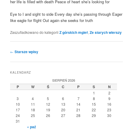
her life is fil­led with death Peace of heart she­’s looking for
Eye to I and sight to side Eve­ry day she­’s pas­sing thro­ugh Eager
like eagle for fli­ght Out aga­in she seeks for truth
Zaszufladkowano do kategorii
Z górskich mgieł
,
Ze starych wierszy
Nawigacja
←
Starsze wpisy
wpisu
KALENDARZ
SIERPIEŃ 2026
P
W
Ś
C
P
S
N
1
2
3
4
5
6
7
8
9
10
11
12
13
14
15
16
17
18
19
20
21
22
23
24
25
26
27
28
29
30
31
« paź