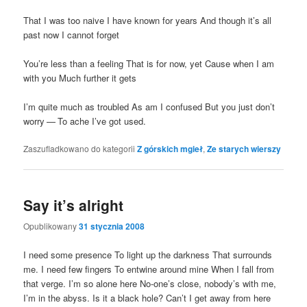
That I was too naive I have known for years And tho­ugh it’s all
past now I can­not forget
You’re less than a feeling That is for now, yet Cau­se when I am
with you Much fur­ther it gets
I’m quite much as tro­ubled As am I con­fu­sed But you just don’t
wor­ry — To ache I’ve got used.
Zaszufladkowano do kategorii
Z górskich mgieł
,
Ze starych wierszy
Say it’s alright
Opublikowany
31 stycznia 2008
I need some pre­sen­ce To light up the dark­ness That sur­ro­unds
me. I need few fin­gers To entwi­ne aro­und mine When I fall from
that ver­ge. I’m so alo­ne here No-one­’s clo­se, nobo­dy­’s with me,
I’m in the abyss. Is it a black hole? Can’t I get away from here