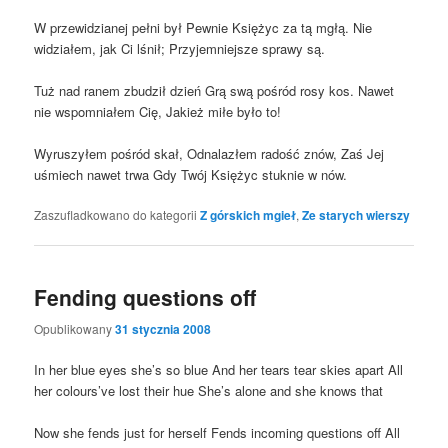
W prze­wi­dzia­nej peł­ni był Pew­nie Księ­życ za tą mgłą. Nie
widzia­łem, jak Ci lśnił; Przy­jem­niej­sze spra­wy są.
Tuż nad ranem zbu­dził dzień Grą swą pośród rosy kos. Nawet
nie wspo­mnia­łem Cię, Jakież miłe było to!
Wyru­szy­łem pośród skał, Odna­la­złem radość znów, Zaś Jej
uśmiech nawet trwa Gdy Twój Księ­życ stuk­nie w nów.
Zaszufladkowano do kategorii
Z górskich mgieł
,
Ze starych wierszy
Fending questions off
Opublikowany
31 stycznia 2008
In her blue eyes she­’s so blue And her tears tear skies apart All
her colo­ur­s’ve lost the­ir hue She­’s alo­ne and she knows that
Now she fends just for her­self Fends inco­ming questions off All