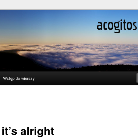
ślenie boli
Wstęp do wierszy
it’s alright