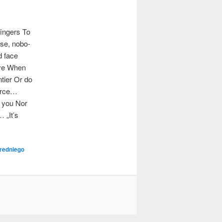
in­gers To
­se, nobo­
d face
love When
­tier Or do
ur­ce…
h you Nor
 „It’s
redniego