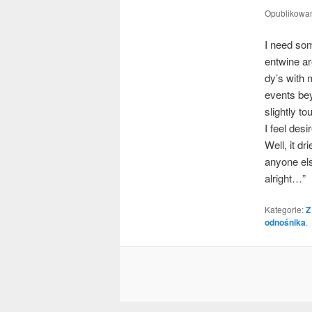
Opublikowa
I need som
entwi­ne ar
dy­’s with
events bey
sli­gh­tly
I feel des
Well, it d
any­one el
alright…”
Kategorie:
Z
odnośnika
.