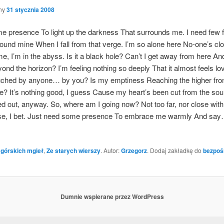
ny
31 stycznia 2008
e pre­sen­ce To light up the dark­ness That sur­ro­unds me. I need few f
o­und mine When I fall from that ver­ge. I’m so alo­ne here No-one­’s clo
 me, I’m in the abyss. Is it a black hole? Can’t I get away from here An
­ond the hori­zon? I’m feeling nothing so deeply That it almost feels 
 touched by any­one… by you? Is my emp­ti­ness Reaching the higher fron
i­re? It’s nothing good, I guess Cau­se my hear­t’s been cut from the so
ried out, any­way. So, whe­re am I going now? Not too far, nor clo­se wit
se, I bet. Just need some pre­sen­ce To embra­ce me warm­ly And say…
 górskich mgieł
,
Ze starych wierszy
. Autor:
Grzegorz
. Dodaj zakładkę do
bezpoś
Dumnie wspierane przez WordPress