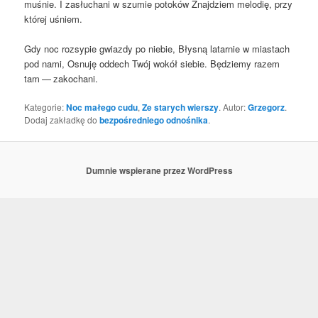
muśnie. I zasłu­cha­ni w szu­mie poto­ków Znaj­dziem melo­dię, przy
któ­rej uśniem.
Gdy noc roz­sy­pie gwiaz­dy po nie­bie, Bły­sną latar­nie w mia­stach
pod nami, Osnu­ję oddech Twój wokół sie­bie. Będzie­my razem
tam — zakochani.
Kategorie:
Noc małego cudu
,
Ze starych wierszy
. Autor:
Grzegorz
.
Dodaj zakładkę do
bezpośredniego odnośnika
.
Dumnie wspierane przez WordPress