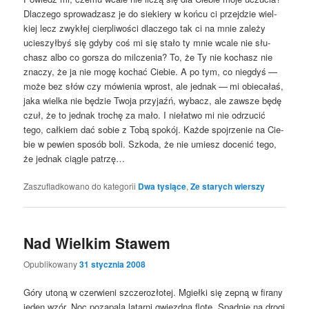
Dla­cze­go spro­wa­dzasz je do sie­kie­ry w koń­cu ci przej­dzie wiel­
kiej lecz zwy­kłej cier­pli­wo­ści dla­cze­go tak ci na mnie zale­ży
ucie­szył­byś się gdy­by coś mi się sta­ło ty mnie wca­le nie słu­
chasz albo co gor­sza do mil­cze­nia? To, że Ty nie kochasz nie
zna­czy, że ja nie mogę kochać Cie­bie. A po tym, co nie­gdyś —
może bez słów czy mówie­nia wprost, ale jed­nak — mi obie­ca­łaś,
jaka wiel­ka nie będzie Two­ja przy­jaźń, wybacz, ale zawsze będę
czuł, że to jed­nak tro­chę za mało. I nie­ła­two mi nie odrzu­cić
tego, cał­kiem dać sobie z Tobą spo­kój. Każ­de spoj­rze­nie na Cie­
bie w pewien spo­sób boli. Szko­da, że nie umiesz doce­nić tego,
że jed­nak cią­gle patrzę…
Zaszufladkowano do kategorii
Dwa tysiące
,
Ze starych wierszy
Nad Wielkim Stawem
Opublikowany
31 stycznia 2008
Góry uto­ną w czer­wie­ni szcze­ro­zło­tej. Mgieł­ki się zepną w fira­ny
jeden wzór. Noc poza­pa­la latar­ni gwiezd­ną flo­tę. Spad­nie na dro­gi