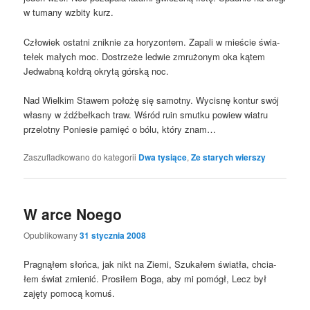
w tuma­ny wzbi­ty kurz.
Czło­wiek ostat­ni znik­nie za hory­zon­tem. Zapa­li w mie­ście świa­
te­łek małych moc. Dostrze­że led­wie zmru­żo­nym oka kątem
Jedwab­ną koł­drą okry­tą gór­ską noc.
Nad Wiel­kim Sta­wem poło­żę się samot­ny. Wyci­snę kon­tur swój
wła­sny w źdźbeł­kach traw. Wśród ruin smut­ku powiew wia­tru
prze­lot­ny Ponie­sie pamięć o bólu, któ­ry znam…
Zaszufladkowano do kategorii
Dwa tysiące
,
Ze starych wierszy
W arce Noego
Opublikowany
31 stycznia 2008
Pra­gną­łem słoń­ca, jak nikt na Zie­mi, Szu­ka­łem świa­tła, chcia­
łem świat zmie­nić. Pro­si­łem Boga, aby mi pomógł, Lecz był
zaję­ty pomo­cą komuś.