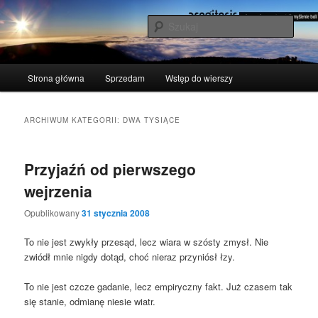
Przeskocz
Przeskocz
polscy naukowcy udowodnili: myślenie boli
do
do
Szuka
tekstu
widgetów
acogitosis
Główne
Strona główna
Sprzedam
Wstęp do wierszy
menu
ARCHIWUM KATEGORII:
DWA TYSIĄCE
Przyjaźń od pierwszego
wejrzenia
Opublikowany
31 stycznia 2008
To nie jest zwy­kły prze­sąd, lecz wia­ra w szó­sty zmysł. Nie
zwiódł mnie nigdy dotąd, choć nie­raz przy­niósł łzy.
To nie jest czcze gada­nie, lecz empi­rycz­ny fakt. Już cza­sem tak
się sta­nie, odmia­nę nie­sie wiatr.