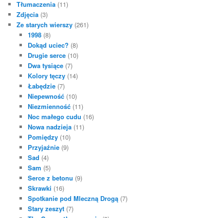
Tłumaczenia
(11)
Zdjęcia
(3)
Ze starych wierszy
(261)
1998
(8)
Dokąd uciec?
(8)
Drugie serce
(10)
Dwa tysiące
(7)
Kolory tęczy
(14)
Łabędzie
(7)
Niepewność
(10)
Niezmienność
(11)
Noc małego cudu
(16)
Nowa nadzieja
(11)
Pomiędzy
(10)
Przyjaźnie
(9)
Sad
(4)
Sam
(5)
Serce z betonu
(9)
Skrawki
(16)
Spotkanie pod Mleczną Drogą
(7)
Stary zeszyt
(7)