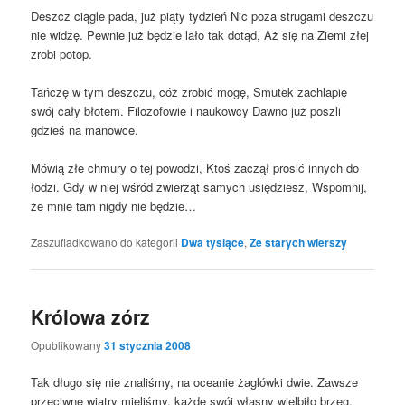
Deszcz cią­gle pada, już pią­ty tydzień Nic poza stru­ga­mi desz­czu
nie widzę. Pew­nie już będzie lało tak dotąd, Aż się na Zie­mi złej
zro­bi potop.
Tań­czę w tym desz­czu, cóż zro­bić mogę, Smu­tek zachla­pię
swój cały bło­tem. Filo­zo­fo­wie i naukow­cy Daw­no już poszli
gdzieś na manowce.
Mówią złe chmu­ry o tej powo­dzi, Ktoś zaczął pro­sić innych do
łodzi. Gdy w niej wśród zwie­rząt samych usię­dziesz, Wspo­mnij,
że mnie tam nigdy nie będzie…
Zaszufladkowano do kategorii
Dwa tysiące
,
Ze starych wierszy
Królowa zórz
Opublikowany
31 stycznia 2008
Tak dłu­go się nie zna­li­śmy, na oce­anie żaglów­ki dwie. Zawsze
prze­ciw­ne wia­try mie­li­śmy, każ­de swój wła­sny wiel­bi­ło brzeg.