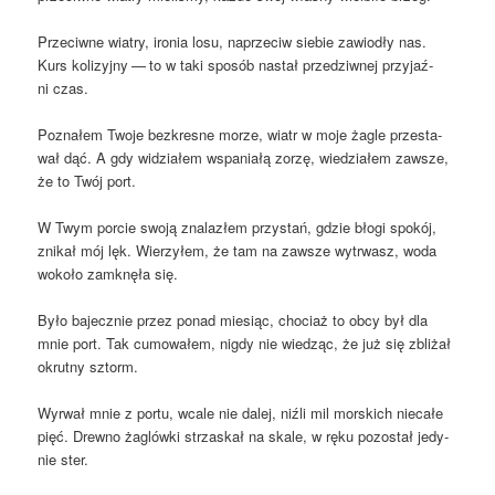
Prze­ciw­ne wia­try, iro­nia losu, naprze­ciw sie­bie zawio­dły nas.
Kurs koli­zyj­ny — to w taki spo­sób nastał prze­dziw­nej przy­jaź­
ni czas.
Pozna­łem Two­je bez­kre­sne morze, wiatr w moje żagle prze­sta­
wał dąć. A gdy widzia­łem wspa­nia­łą zorzę, wie­dzia­łem zawsze,
że to Twój port.
W Twym por­cie swo­ją zna­la­złem przy­stań, gdzie bło­gi spo­kój,
zni­kał mój lęk. Wie­rzy­łem, że tam na zawsze wytrwasz, woda
woko­ło zamknę­ła się.
Było bajecz­nie przez ponad mie­siąc, cho­ciaż to obcy był dla
mnie port. Tak cumo­wa­łem, nigdy nie wie­dząc, że już się zbli­żał
okrut­ny sztorm.
Wyrwał mnie z por­tu, wca­le nie dalej, niź­li mil mor­skich nie­ca­łe
pięć. Drew­no żaglów­ki strza­skał na ska­le, w ręku pozo­stał jedy­
nie ster.