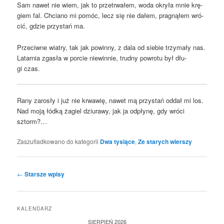
Sam nawet nie wiem, jak to prze­trwa­łem, woda okry­ła mnie krę­
giem fal. Chcia­no mi pomóc, lecz się nie dałem, pra­gną­łem wró­
cić, gdzie przy­stań ma.
Prze­ciw­ne wia­try, tak jak powin­ny, z dala od sie­bie trzy­ma­ły nas.
Latar­nia zga­sła w por­cie nie­win­nie, trud­ny powro­tu był dłu­
gi czas.
Rany zaro­sły i już nie krwa­wię, nawet mą przy­stań oddał mi los.
Nad moją łód­ką żagiel dziu­ra­wy, jak ja odpły­nę, gdy wró­ci
sztorm?…
Zaszufladkowano do kategorii
Dwa tysiące
,
Ze starych wierszy
Nawigacja
←
Starsze wpisy
wpisu
KALENDARZ
SIERPIEŃ 2026