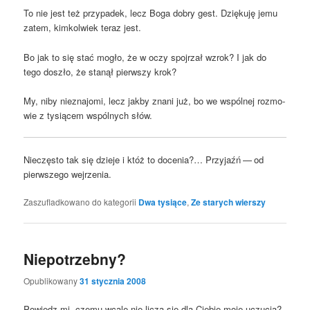
To nie jest też przy­pa­dek, lecz Boga dobry gest. Dzię­ku­ję jemu
zatem, kim­kol­wiek teraz jest.
Bo jak to się stać mogło, że w oczy spoj­rzał wzrok? I jak do
tego doszło, że sta­nął pierw­szy krok?
My, niby nie­zna­jo­mi, lecz jak­by zna­ni już, bo we wspól­nej roz­mo­
wie z tysią­cem wspól­nych słów.
Nie­czę­sto tak się dzie­je i któż to doce­nia?… Przy­jaźń — od
pierw­sze­go wejrzenia.
Zaszufladkowano do kategorii
Dwa tysiące
,
Ze starych wierszy
Niepotrzebny?
Opublikowany
31 stycznia 2008
Powiedz mi, cze­mu wca­le nie liczą się dla Cie­bie moje uczu­cia?