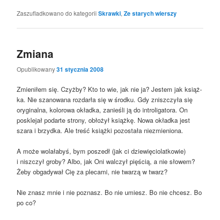
Zaszufladkowano do kategorii
Skrawki
,
Ze starych wierszy
Zmiana
Opublikowany
31 stycznia 2008
Zmie­ni­łem się. Czyż­by? Kto to wie, jak nie ja? Jestem jak książ­
ka. Nie sza­no­wa­na roz­dar­ła się w środ­ku. Gdy znisz­czy­ła się
ory­gi­nal­na, kolo­ro­wa okład­ka, zanie­śli ją do intro­li­ga­to­ra. On
poskle­jał podar­te stro­ny, obło­żył książ­kę. Nowa okład­ka jest
sza­ra i brzyd­ka. Ale treść książ­ki pozo­sta­ła niezmieniona.
A może wola­ła­byś, bym poszedł (jak ci dzie­wię­cio­lat­ko­wie)
i nisz­czył gro­by? Albo, jak Oni wal­czył pię­ścią, a nie sło­wem?
Żeby obga­dy­wał Cię za ple­ca­mi, nie twa­rzą w twarz?
Nie znasz mnie i nie poznasz. Bo nie umiesz. Bo nie chcesz. Bo
po co?