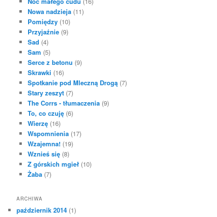
Noc małego cudu
(16)
Nowa nadzieja
(11)
Pomiędzy
(10)
Przyjaźnie
(9)
Sad
(4)
Sam
(5)
Serce z betonu
(9)
Skrawki
(16)
Spotkanie pod Mleczną Drogą
(7)
Stary zeszyt
(7)
The Corrs - tłumaczenia
(9)
To, co czuję
(6)
Wierzę
(16)
Wspomnienia
(17)
Wzajemna!
(19)
Wznieś się
(8)
Z górskich mgieł
(10)
Żaba
(7)
ARCHIWA
październik 2014
(1)