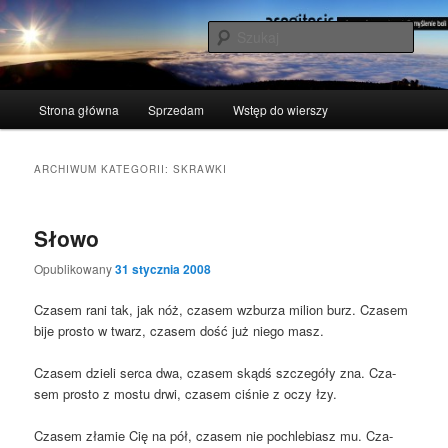
Przeskocz
Przeskocz
polscy naukowcy udowodnili: myślenie boli
do
do
Szuka
tekstu
widgetów
acogitosis
Główne
Strona główna
Sprzedam
Wstęp do wierszy
menu
ARCHIWUM KATEGORII:
SKRAWKI
Słowo
Opublikowany
31 stycznia 2008
Cza­sem rani tak, jak nóż, cza­sem wzbu­rza milion burz. Cza­sem
bije pro­sto w twarz, cza­sem dość już nie­go masz.
Cza­sem dzie­li ser­ca dwa, cza­sem skądś szcze­gó­ły zna. Cza­
sem pro­sto z mostu drwi, cza­sem ciśnie z oczy łzy.
Cza­sem zła­mie Cię na pół, cza­sem nie pochle­biasz mu. Cza­