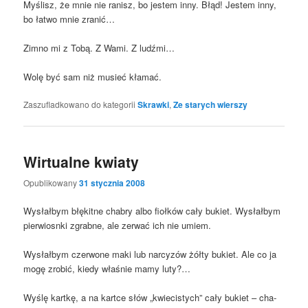
Myślisz, że mnie nie ranisz, bo jestem inny. Błąd! Jestem inny,
bo łatwo mnie zranić…
Zim­no mi z Tobą. Z Wami. Z ludźmi…
Wolę być sam niż musieć kłamać.
Zaszufladkowano do kategorii
Skrawki
,
Ze starych wierszy
Wirtualne kwiaty
Opublikowany
31 stycznia 2008
Wysłał­bym błę­kit­ne cha­bry albo fioł­ków cały bukiet. Wysłał­bym
pier­wiosn­ki zgrab­ne, ale zerwać ich nie umiem.
Wysłał­bym czer­wo­ne maki lub nar­cy­zów żół­ty bukiet. Ale co ja
mogę zro­bić, kie­dy wła­śnie mamy luty?…
Wyślę kart­kę, a na kart­ce słów „kwie­ci­stych” cały bukiet – cha­