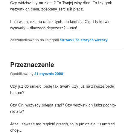
Czy widzisz łzy na zie­mi? To Two­jej winy ślad. To łzy tych
wszyst­kich cie­ni, zdep­ta­ny serc ich płacz.
I nie wiem, cze­mu ranisz tych, co kocha­ją Cię. I tyl­ko wie
wytrwa­ły – dla­cze­go dep­czesz? – cień…
Zaszufladkowano do kategorii
Skrawki
,
Ze starych wierszy
Przeznaczenie
Opublikowany
31 stycznia 2008
Czy już do śmier­ci będę tak trwał? Czy już na zawsze będę
tu sam?
Czy Oni wszy­scy odej­dą stąd? Czy wszyst­kich ludzi pochło­
nie zło?
Jeże­li zawsze ma rzą­dzić grzech, to ja już dzi­siaj tu umrzeć
chcę…