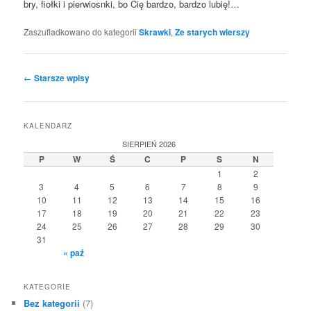
bry, fioł­ki i pier­wiosn­ki, bo Cię bar­dzo, bar­dzo lubię!…
Zaszufladkowano do kategorii
Skrawki
,
Ze starych wierszy
Nawigacja
←
Starsze wpisy
wpisu
KALENDARZ
SIERPIEŃ 2026
P
W
Ś
C
P
S
N
1
2
3
4
5
6
7
8
9
10
11
12
13
14
15
16
17
18
19
20
21
22
23
24
25
26
27
28
29
30
31
« paź
KATEGORIE
Bez kategorii
(7)