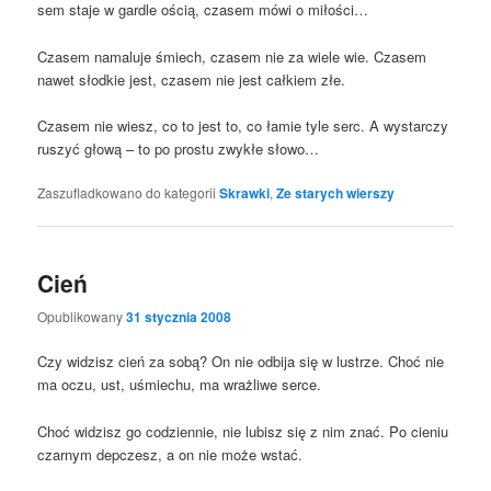
sem sta­je w gar­dle ością, cza­sem mówi o miłości…
Cza­sem nama­lu­je śmiech, cza­sem nie za wie­le wie. Cza­sem
nawet słod­kie jest, cza­sem nie jest cał­kiem złe.
Cza­sem nie wiesz, co to jest to, co łamie tyle serc. A wystar­czy
ruszyć gło­wą – to po pro­stu zwy­kłe słowo…
Zaszufladkowano do kategorii
Skrawki
,
Ze starych wierszy
Cień
Opublikowany
31 stycznia 2008
Czy widzisz cień za sobą? On nie odbi­ja się w lustrze. Choć nie
ma oczu, ust, uśmie­chu, ma wraż­li­we serce.
Choć widzisz go codzien­nie, nie lubisz się z nim znać. Po cie­niu
czar­nym dep­czesz, a on nie może wstać.