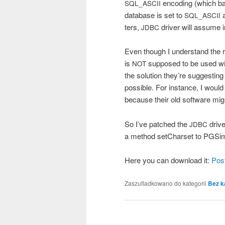
enco­ding (which ba
SQL_ASCII
data­ba­se is set to
a
SQL_ASCII
ters,
dri­ver will assu­me i
JDBC
Even tho­ugh I under­stand the r
is
sup­po­sed to be used with
NOT
the solu­tion they­’re sug­ge­sti
possi­ble. For instan­ce, I would
becau­se the­ir old softwa­re mi
So I’ve pat­ched the
dri­ve
JDBC
a method set­Char­set to PGS
Here you can down­lo­ad it:
Pos
Zaszufladkowano do kategorii
Bez k