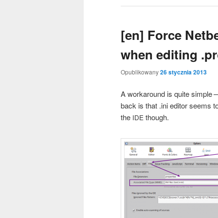
[en] Force Netb
when editing .pr
Opublikowany
26 stycznia 2013
A wor­ka­ro­und is quite sim­ple 
back is that .ini edi­tor seems to
the
though.
IDE