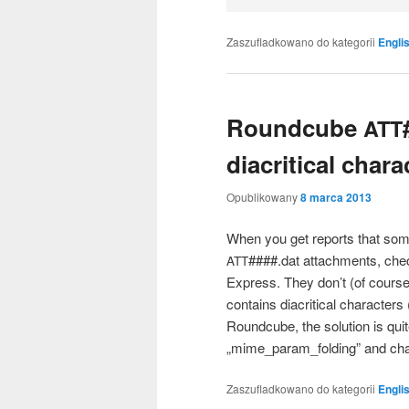
Zaszufladkowano do kategorii
Engli
Roundcube
ATT
diacritical chara
Opublikowany
8 marca 2013
When you get reports that som
####.dat attach­ments, check
ATT
Express. They don’t (of cour­s
con­ta­ins dia­cri­ti­cal cha­rac­t
Round­cu­be, the solu­tion is qui
„mime_param_folding” and chan­
Zaszufladkowano do kategorii
Engli