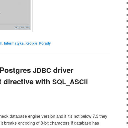
sh
,
Informatyka
,
Krótkie
,
Porady
o Postgres
driver
JDBC
 directive with
SQL_ASCII
heck data­ba­se engi­ne ver­sion and if it’s not below 7.3 they
n. It bre­aks enco­ding of 8‑bit cha­rac­ters if data­ba­se has