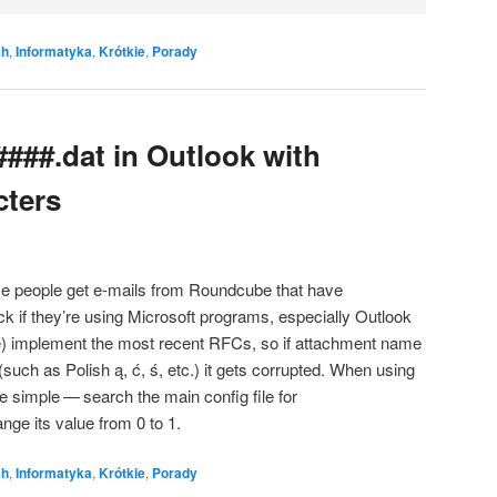
sh
,
Informatyka
,
Krótkie
,
Porady
####.dat in Outlook with
cters
e people get e‑mails from Round­cu­be that have
 if they­’re using Micro­soft pro­grams, espe­cial­ly Outlo­ok
e) imple­ment the most recent RFCs, so if attach­ment name
ers (such as Polish ą, ć, ś, etc.) it gets cor­rup­ted. When using
te sim­ple — search the main con­fig file for
ge its value from 0 to 1.
sh
,
Informatyka
,
Krótkie
,
Porady