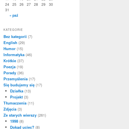
24
25
26
27
28
29
30
31
« paź
KATEGORIE
Bez kategorii
(7)
English
(29)
Humor
(15)
Informatyka
(46)
Krótkie
(37)
Poezja
(19)
Porady
(36)
Przemyślenia
(17)
hidden', function(event) {

Się budujemy się
(17)
Działka
(13)
Projekt
(3)
Tłumaczenia
(11)
Zdjęcia
(3)
Ze starych wierszy
(261)
1998
(8)
Dokąd uciec?
(8)