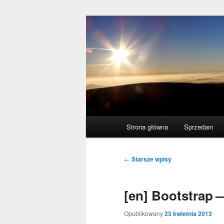
Przeskocz
Przeskocz
polscy naukowcy udowodnili: my
do
do
tekstu
widgetów
acogitosis
Główne
Strona główna
Sprzedam
menu
Nawigacja
←
Starsze wpisy
wpisu
[en] Bootstrap 
Opublikowany
23 kwietnia 2013