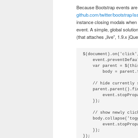
Becau­se Boot­strap events are 
github​.com/​t​w​i​t​t​e​r​/​b​o​o​t​s​t​r​a​p​/​i​
instan­ce clo­sing modals when s
event. A sim­ple, glo­bal solu­ti
(that atta­ches „live”, 1.9.x jQu­e
$(document).on('click'
    event.preventDefaul
    var parent = $(thi
        body = parent.
    // hide currently s
    parent.parent().fi
        event.stopPropa
    }); 

    // show newly click
    body.collapse('tog
        event.stopPropa
    });
