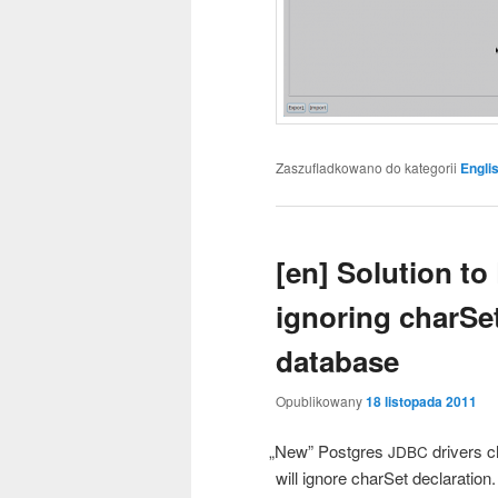
Zaszufladkowano do kategorii
Engli
[en] Solution t
ignoring charSet
database
Opublikowany
18 listopada 2011
„
New” Post­gres
dri­vers c
JDBC
will igno­re char­Set dec­la­ra­tio