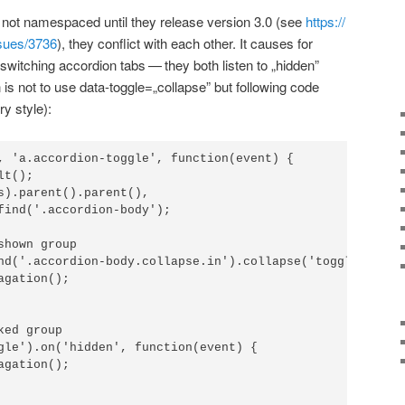
not name­spa­ced until they rele­ase ver­sion 3.0 (see
https://​
s​s​u​e​s​/​3​736
), they con­flict with each other. It cau­ses for
wit­ching accor­dion tabs — they both listen to „hid­den”
on is not to use data-toggle=„collapse” but fol­lo­wing code
ry style):
, 'a.accordion-toggle', function(event) {

t();

s).parent().parent(),

find('.accordion-body');

hown group

nd('.accordion-body.collapse.in').collapse('toggle').on('
gation();

ed group

gle').on('hidden', function(event) {

gation();
