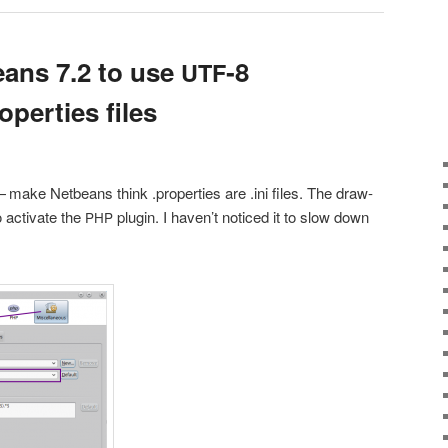
eans 7.2 to use
‑8
UTF
operties files
— make Net­be­ans think .pro­per­ties are .ini files. The draw­
 acti­va­te the
plu­gin. I have­n’t noti­ced it to slow down
PHP