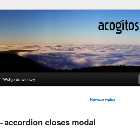
ślenie boli
Wstęp do wierszy
Nowsze wpisy
→
— accordion closes modal