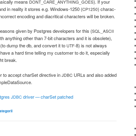
si­cal­ly means
). If your
DONT_CARE_ANYTHING_GOES
nd in reali­ty it sto­res e.g. Win­dows-1250 (
) cha­rac­
CP1250
ncor­rect enco­ding and dia­cri­ti­cal cha­rac­ters will be broken.
easons given by Post­gres deve­lo­pers for this (
SQL_ASCII
 any­thing other than 7‑bit cha­rac­ters and it is obso­le­te),
ng (to dump the db, and convert it to
‑8) is not always
UTF
 have a hard time tel­ling my custo­mer to do it, espe­cial­ly
ght break.
r to accept char­Set direc­ti­ve in
URLs and also added
JDBC
impleDataSource.
t­gres
dri­ver — char­Set patched
JDBC
ategorii