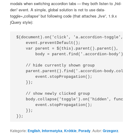
modals when swit­ching accor­dion tabs — they both listen to „hid­
den” event. A sim­ple, glo­bal solu­tion is not to use data-
toggle=„collapse” but fol­lo­wing code (that atta­ches „live”, 1.9.x
jQu­ery style):
$(document).on('click', 'a.accordion-toggle', fun
    event.preventDefault();

    var parent = $(this).parent().parent(),

        body = parent.find('.accordion-body');

    // hide currently shown group

    parent.parent().find('.accordion-body.collaps
        event.stopPropagation();

    }); 

    // show newly clicked group

    body.collapse('toggle').on('hidden', function
        event.stopPropagation();

    });

Kategorie:
English
,
Informatyka
,
Krótkie
,
Porady
. Autor:
Grzegorz
.