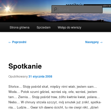
Przeskocz
polscy naukowcy udowodnili: myślenie boli
do
Szuka
tekstu
acogitosis
Główne
Strona główna
Sprzedam
Wstęp do wierszy
menu
Nawigacja
←
Poprzedni
Następny
→
wpisu
Spotkanie
Opublikowany
31 stycznia 2008
Słoń­ce… Sto­ję pośród skał, mię­dzy nimi wiatr, jestem sam…
Woda… Potok szu­mi gdzieś, wznieś się, orle, wznieś, jestem
tam… Zie­mia… Sto­ję pośród traw, żół­to kwit­nie kwiat, pola­na…
Nie­bo… W chmu­ry strze­la szczyt, mój smu­tek już znikł, spo­tka­
nia… Ludzie… Gwar ich daw­no ścichł, tu nie cier­pi nikt, „dzień