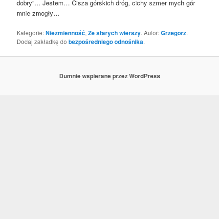
dobry”… Jestem… Cisza gór­skich dróg, cichy szmer mych gór
mnie zmogły…
Kategorie:
Niezmienność
,
Ze starych wierszy
. Autor:
Grzegorz
.
Dodaj zakładkę do
bezpośredniego odnośnika
.
Dumnie wspierane przez WordPress