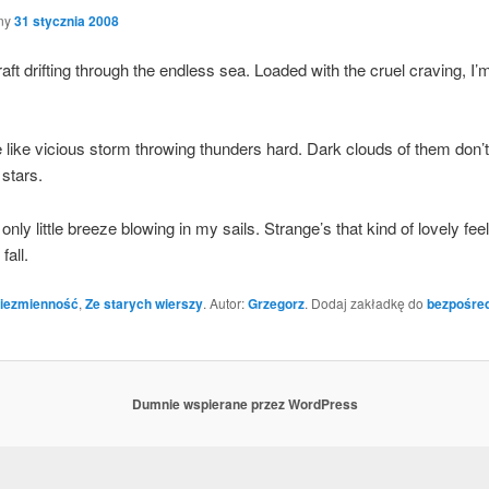
ny
31 stycznia 2008
le raft dri­fting thro­ugh the endless sea. Loaded with the cru­el cra­ving, I’
 like vicio­us storm thro­wing thun­ders hard. Dark clo­uds of them don’
 stars.
nly lit­tle bre­eze blo­wing in my sails. Stran­ge­’s that kind of love­ly fee
fall.
iezmienność
,
Ze starych wierszy
. Autor:
Grzegorz
. Dodaj zakładkę do
bezpośre
Dumnie wspierane przez WordPress