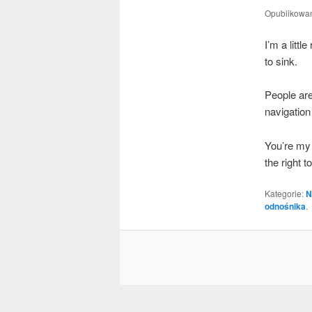
Opublikowa
I’m a lit­t
to sink.
People are
navi­ga­tion
You’re my o
the right to 
Kategorie:
N
odnośnika
.