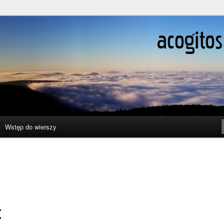
ślenie boli
Wstęp do wierszy
t