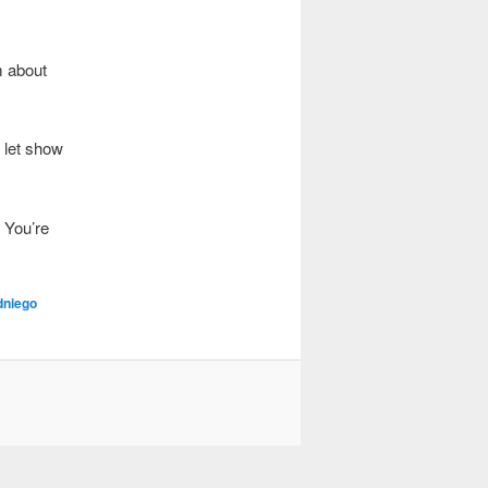
m abo­ut
t let show
l You’re
dniego