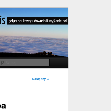
Szukaj
Następny
→
pa