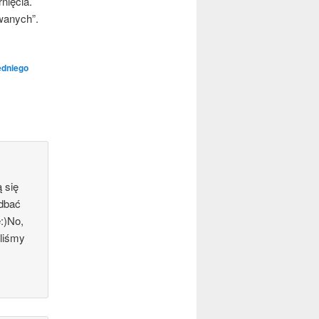
nię­cia.
wa­nych”.
edniego
ą się
adbać
e:)No,
li­śmy