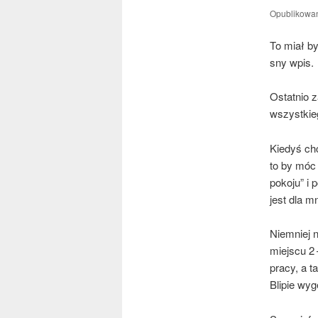
Opublikowa
To miał b
sny wpis.
Ostat­nio z
wszystkie
Kie­dyś ch
to by móc 
po­ko­ju” 
jest dla m
Nie­mniej n
miej­scu 2 
pra­cy, a 
Bli­pie wy