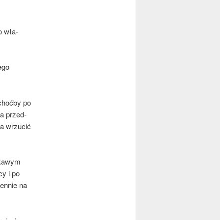
ko wła­
tego
 choć­by po
na przed­
pa wrzu­cić
­ka­wym
cy i po
en­nie na