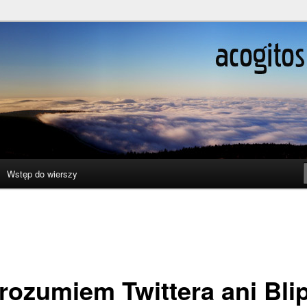
ślenie boli
Wstęp do wierszy
 rozumiem Twittera ani Bli