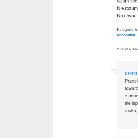
Szum infor­
Nie rozu­m
No chy­ba 
Kategorie:
I
odnośnika
.
2 KOMENTARZ
Darenz
Prze­ci
towa​r
o odpo
ale lep
ruska