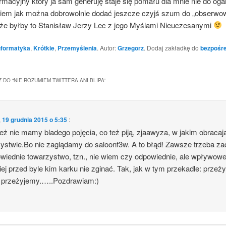
ma­cyj­ny któ­ry ja sam gene­ru­ję sta­je się poma­łu dla mnie nie do ogar­
iem jak moż­na dobro­wol­nie dodać jesz­cze czyjś szum do „obser­wo­
że był­by to Sta­ni­sław Jerzy Lec z jego Myśla­mi Nieuczesanymi
nformatyka
,
Krótkie
,
Przemyślenia
. Autor:
Grzegorz
. Dodaj zakładkę do
bezpośr
 DO “
NIE ROZUMIEM TWITTERA ANI BLIPA
”
,
19 grudnia 2015 o 5:35
:
eż nie mamy bla­de­go poję­cia, co też piją, zja­awy­za, w jakim obra­ca­j
zy​stwie​.Bo nie zaglą­da­my do saloonf3w. A to błąd! Zawsze trze­ba z
­wied­nie towa­rzy­stwo, tzn., nie wiem czy odpo­wied­nie, ale wpływow
iej przed byle kim kar­ku nie zgi­nać. Tak, jak w tym prze­ka­dle: prze­ży­
, przeżyjemy.…..Pozdrawiam:)