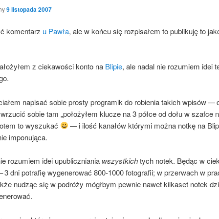
ny
9 listopada 2007
yć komen­tarz
u Paw­ła
, ale w koń­cu się roz­pi­sa­łem to publi­ku­ję to ja
ało­ży­łem z cie­ka­wo­ści kon­to na
Bli­pie
, ale nadal nie rozu­miem idei 
go.
cia­łem napi­sać sobie pro­sty pro­gra­mik do robie­nia takich wpi­sów —
wrzu­cić sobie tam „poło­ży­łem klu­cze na 3 pół­ce od dołu w szaf­ce 
i potem to wyszu­kać
— i ilość kana­łów któ­ry­mi moż­na not­kę na Bli­
nie imponująca.
ie rozu­miem idei upu­blicz­nia­nia
wszyst­kich
tych notek. Będąc w cie
– 3 dni potra­fię wyge­ne­ro­wać 800‑1000 foto­gra­fii; w prze­rwach w pra­
tak­że nudząc się w podró­ży mógł­bym pew­nie nawet kil­ka­set notek dzi
generować.