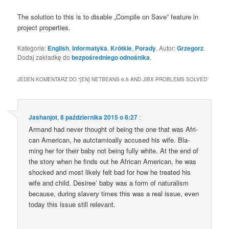
The solu­tion to this is to disa­ble „Com­pi­le on Save” featu­re in
pro­ject properties.
Kategorie:
English
,
Informatyka
,
Krótkie
,
Porady
. Autor:
Grzegorz
.
Dodaj zakładkę do
bezpośredniego odnośnika
.
JEDEN KOMENTARZ DO “
[EN] NETBEANS 6.5 AND JIBX PROBLEMS SOLVED
”
Jashanjot
,
8 października 2015 o 8:27
:
Armand had never tho­ught of being the one that was Afri­
can Ame­ri­can, he autc­ta­mio­al­ly accu­sed his wife. Bla­
ming her for the­ir baby not being ful­ly whi­te. At the end of
the sto­ry when he finds out he Afri­can Ame­ri­can, he was
shoc­ked and most like­ly felt bad for how he tre­ated his
wife and child. Desi­ree’ baby was a form of natu­ra­lism
becau­se, during sla­ve­ry times this was a real issue, even
today this issue still relevant.