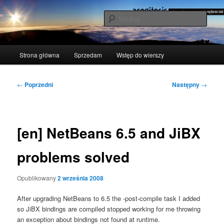
Przeskocz
polscy naukowcy udowodnili: myślenie boli
do
Szuka
tekstu
acogitosis
Główne
Strona główna
Sprzedam
Wstęp do wierszy
menu
Nawigacja
←
Poprzedni
Następny
→
wpisu
[en] NetBeans 6.5 and JiBX
problems solved
Opublikowany
2 września 2008
After upgra­ding Net­Be­ans to 6.5 the ‑post-com­pi­le task I added
so JiBX bin­dings are com­pi­led stop­ped wor­king for me thro­wing
an excep­tion abo­ut bin­dings not found at runtime.