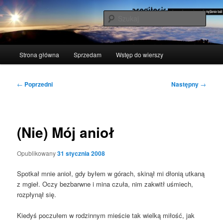
Przeskocz
polscy naukowcy udowodnili: myślenie boli
do
Szuka
tekstu
acogitosis
Główne
Strona główna
Sprzedam
Wstęp do wierszy
menu
Nawigacja
←
Poprzedni
Następny
→
wpisu
(Nie) Mój anioł
Opublikowany
31 stycznia 2008
Spo­tkał mnie anioł, gdy byłem w górach, ski­nął mi dło­nią utka­ną
z mgieł. Oczy bez­barw­ne i mina czu­ła, nim zakwitł uśmiech,
roz­pły­nął się.
Kie­dyś poczu­łem w rodzin­nym mie­ście tak wiel­ką miłość, jak