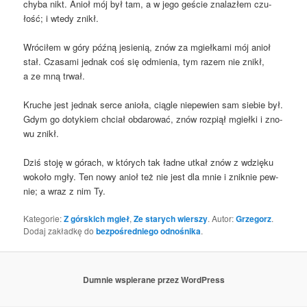
chy­ba nikt. Anioł mój był tam, a w jego geście zna­la­złem czu­
łość; i wte­dy znikł.
Wró­ci­łem w góry póź­ną jesie­nią, znów za mgieł­ka­mi mój anioł
stał. Cza­sa­mi jed­nak coś się odmie­nia, tym razem nie znikł,
a ze mną trwał.
Kru­che jest jed­nak ser­ce anio­ła, cią­gle nie­pe­wien sam sie­bie był.
Gdym go doty­kiem chciał obda­ro­wać, znów roz­piął mgieł­ki i zno­
wu znikł.
Dziś sto­ję w górach, w któ­rych tak ład­ne utkał znów z wdzię­ku
woko­ło mgły. Ten nowy anioł też nie jest dla mnie i znik­nie pew­
nie; a wraz z nim Ty.
Kategorie:
Z górskich mgieł
,
Ze starych wierszy
. Autor:
Grzegorz
.
Dodaj zakładkę do
bezpośredniego odnośnika
.
Dumnie wspierane przez WordPress