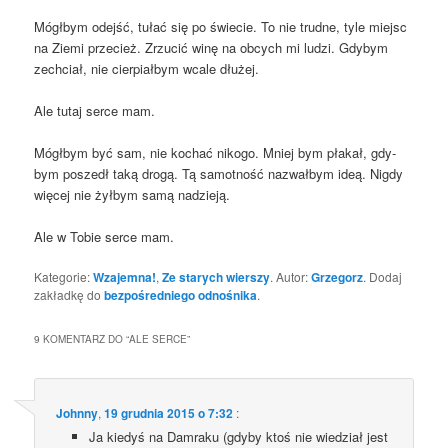
Mógł­bym odejść, tułać się po świe­cie. To nie trud­ne, tyle miejsc
na Zie­mi prze­cież. Zrzu­cić winę na obcych mi ludzi. Gdy­bym
zechciał, nie cier­piał­bym wca­le dłużej.
Ale tutaj ser­ce mam.
Mógł­bym być sam, nie kochać niko­go. Mniej bym pła­kał, gdy­
bym poszedł taką dro­gą. Tą samot­ność nazwał­bym ideą. Nigdy
wię­cej nie żył­bym samą nadzieją.
Ale w Tobie ser­ce mam.
Kategorie:
Wzajemna!
,
Ze starych wierszy
. Autor:
Grzegorz
. Dodaj
zakładkę do
bezpośredniego odnośnika
.
9 KOMENTARZ DO “
ALE SERCE
”
Johnny
,
19 grudnia 2015 o 7:32
:
Ja kie­dyś na Dam­ra­ku (gdy­by ktoś nie wie­dział jest