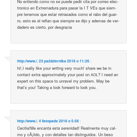
No entien­do como no se puede pedir cita por cor­reo elec­
tro­ni­co en Extre­ma­du­ra para pasar la I T VEs que siem­
pre tene­mos que estar retra­sa­dos como el rabo del guar­
ro, esto es el reflan que siem­pre se dijo y ade­mas de ver­
da­de­ro es cier­to, por desgracia
http://www./
,
23 października 2016 o 11:26
:
hi!,I real­ly like your wri­ting very much! sha­re we be in
con­tact extra appro­xi­ma­te­ly your post on
? I need an
AOL
expert on this spa­ce to unra­vel my pro­blem. May be
that’s you! Taking a look for­ward to look you.
http://www./
,
4 listopada 2016 o 5:56
:
Cecilia!Me encan­ta esta sere­ni­dad! Real­men­te muy cal­
mo y cÃ¡lido, y con detal­les tan distin­gu­idos. Un beso