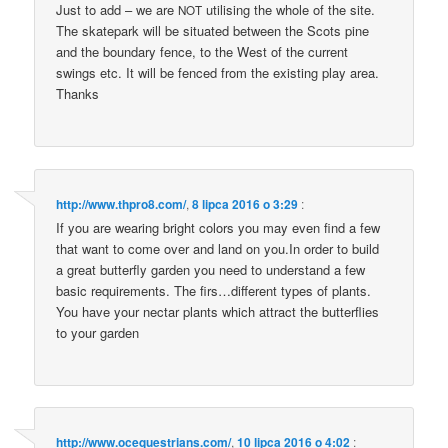
Just to add – we are
uti­li­sing the who­le of the site.
NOT
The ska­te­park will be situ­ated betwe­en the Scots pine
and the boun­da­ry fen­ce, to the West of the cur­rent
swings etc. It will be fen­ced from the exi­sting play area.
Thanks
http://www.thpro8.com/
,
8 lipca 2016 o 3:29
:
If you are wearing bri­ght colors you may even find a few
that want to come over and land on you​.In order to build
a gre­at but­ter­fly gar­den you need to under­stand a few
basic requ­ire­ments. The firs…different types of plants.
You have your nec­tar plants which attract the but­ter­flies
to your garden
http://www.ocequestrians.com/
,
10 lipca 2016 o 4:02
: