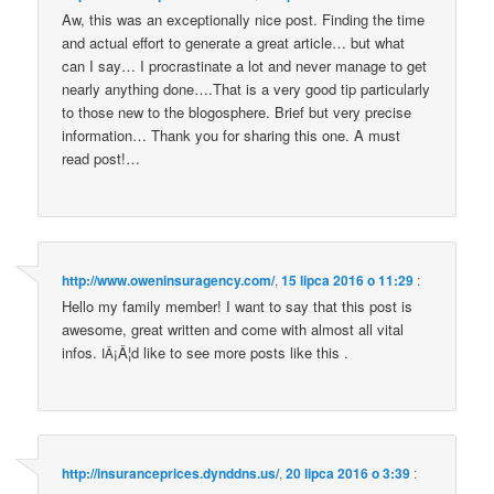
Aw, this was an excep­tio­nal­ly nice post. Fin­ding the time
and actu­al effort to gene­ra­te a gre­at artic­le… but what
can I say… I pro­cra­sti­na­te a lot and never mana­ge to get
near­ly any­thing done….That is a very good tip par­ti­cu­lar­ly
to tho­se new to the blo­go­sphe­re. Brief but very pre­ci­se
infor­ma­tion… Thank you for sha­ring this one. A must
read post!…
http://www.oweninsuragency.com/
,
15 lipca 2016 o 11:29
:
Hel­lo my fami­ly mem­ber! I want to say that this post is
awe­so­me, gre­at writ­ten and come with almost all vital
infos.
¡Â¦d like to see more posts like this .
IÂ
http://insuranceprices.dynddns.us/
,
20 lipca 2016 o 3:39
: