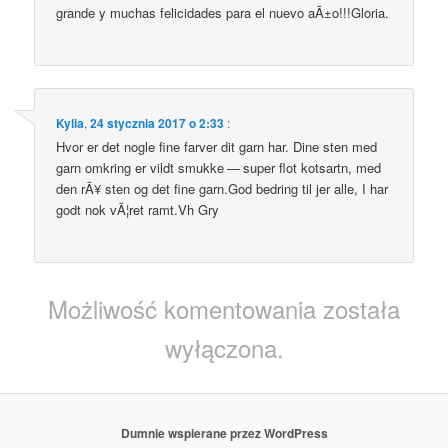
gran­de y muchas feli­ci­da­des para el nuevo aÃ±o!!!Gloria.
Kylia
,
24 stycznia 2017 o 2:33
:
Hvor er det nogle fine farver dit garn har. Dine sten med
garn omkring er vildt smuk­ke — super flot kot­sartn, med
den rÃ¥ sten og det fine garn.God bedring til jer alle, I har
godt nok vÃ¦ret ramt.Vh Gry
Możliwość komentowania została
wyłączona.
Dumnie wspierane przez WordPress