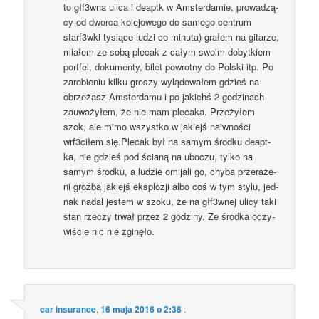
to głf3wna uli­ca i deaptk w Amster­da­mie, pro­wa­dzą­
cy od dwor­ca kole­jo­we­go do same­go cen­trum
starf3wki tysią­ce ludzi co minu­ta) gra­łem na gita­rze,
mia­łem ze sobą ple­cak z całym swo­im dobyt­kiem
port­fel, doku­men­ty, bilet powrot­ny do Pol­ski itp. Po
zaro­bie­niu kil­ku gro­szy wylą­do­wa­łem gdzieś na
obrze­żasz Amster­da­mu i po jakichś 2 godzi­nach
zauwa­ży­łem, że nie mam ple­ca­ka. Prze­ży­łem
szok, ale mimo wszyst­ko w jakiejś naiw­no­ści
wrf3ciłem się.Plecak był na samym środ­ku deapt­
ka, nie gdzieś pod ścia­ną na ubo­czu, tyl­ko na
samym środ­ku, a ludzie omi­ja­li go, chy­ba prze­ra­że­
ni groź­bą jakiejś eks­plo­zji albo coś w tym sty­lu, jed­
nak nadal jestem w szo­ku, że na głf3wnej uli­cy taki
stan rze­czy trwał przez 2 godzi­ny. Ze środ­ka oczy­
wi­ście nic nie zginęło.
car insurance
,
16 maja 2016 o 2:38
: