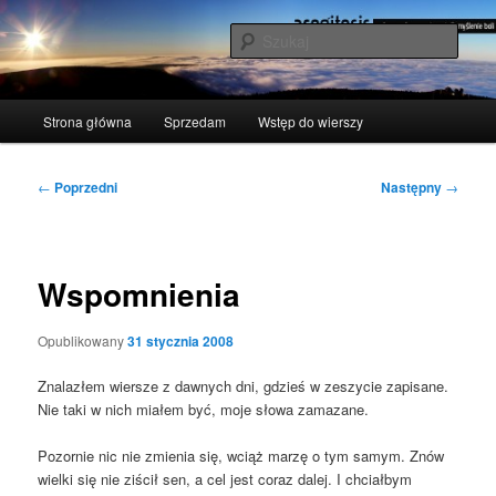
Przeskocz
polscy naukowcy udowodnili: myślenie boli
do
Szuka
tekstu
acogitosis
Główne
Strona główna
Sprzedam
Wstęp do wierszy
menu
Nawigacja
←
Poprzedni
Następny
→
wpisu
Wspomnienia
Opublikowany
31 stycznia 2008
Zna­la­złem wier­sze z daw­nych dni, gdzieś w zeszy­cie zapi­sa­ne.
Nie taki w nich mia­łem być, moje sło­wa zamazane.
Pozor­nie nic nie zmie­nia się, wciąż marzę o tym samym. Znów
wiel­ki się nie ziścił sen, a cel jest coraz dalej. I chciał­bym