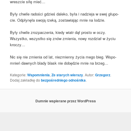
wresz­cie siłę mieć…
Były chwi­le rado­ści gdzieś dale­ko, była i nadzie­ja w swej głu­po­
cie. Odpły­nę­ła swo­ją rze­ką, zosta­wia­jąc mnie na lodzie.
Były chwi­le zroz­pa­cze­nia, kie­dy wiatr dął pro­sto w oczy.
Wszyst­ko, wszyst­ko się znów zmie­nia, nowy roz­dział w życiu
kroczy…
Nic się nie zmie­nia od lat, nie­zmien­ny życia mego bieg. Wspo­
mnień daw­nych bla­dy blask nie dobę­dzie mnie na brzeg…
Kategorie:
Wspomnienia
,
Ze starych wierszy
. Autor:
Grzegorz
.
Dodaj zakładkę do
bezpośredniego odnośnika
.
Dumnie wspierane przez WordPress