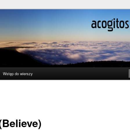
ślenie boli
Wstęp do wierszy
(Believe)