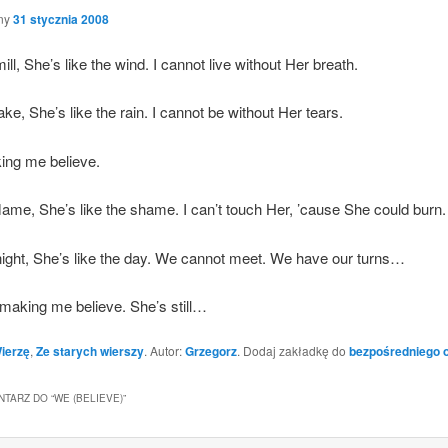
ny
31 stycznia 2008
mill, She­’s like the wind. I can­not live witho­ut Her breath.
lake, She­’s like the rain. I can­not be witho­ut Her tears.
ing me believe.
fla­me, She­’s like the sha­me. I can’t touch Her, ’cau­se She could burn.
 night, She­’s like the day. We can­not meet. We have our turns…
 making me belie­ve. She­’s still…
ierzę
,
Ze starych wierszy
. Autor:
Grzegorz
. Dodaj zakładkę do
bezpośredniego 
TARZ DO “
WE (BELIEVE)
”