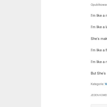
Opublikowa
I’m like a 
I’m like a 
She­’s mak
I’m like a 
I’m like a
But She­’s
Kategorie:
W
JEDEN KOMEN