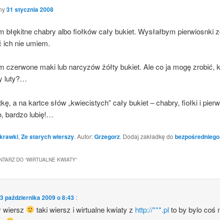
ny
31 stycznia 2008
 błę­kit­ne cha­bry albo fioł­ków cały bukiet. Wysłał­bym pier­wiosn­ki z
 ich nie umiem.
 czer­wo­ne maki lub nar­cy­zów żół­ty bukiet. Ale co ja mogę zro­bić, k
y luty?…
kę, a na kart­ce słów „kwie­ci­stych” cały bukiet – cha­bry, fioł­ki i pier­w
o, bar­dzo lubię!…
krawki
,
Ze starych wierszy
. Autor:
Grzegorz
. Dodaj zakładkę do
bezpośredniego
TARZ DO “
WIRTUALNE KWIATY
”
3 października 2009 o 8:43
:
y wiersz
taki wiersz i wir­tu­al­ne kwia­ty z
http://***.pl
to by bylo coś 