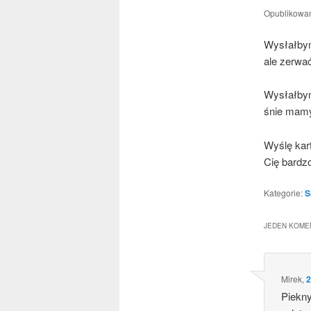
Opublikowa
Wysłał­bym
ale zerwać
Wysłał­bym
śnie mam
Wyślę kart­
Cię bar­dz
Kategorie:
S
JEDEN KOMEN
Mirek
,
2
Piek­n