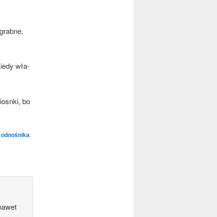
grab­ne,
ie­dy wła­
iosn­ki, bo
 odnośnika
.
nawet