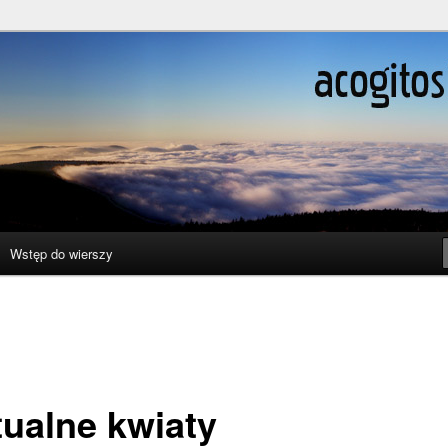
ślenie boli
Wstęp do wierszy
tualne kwiaty