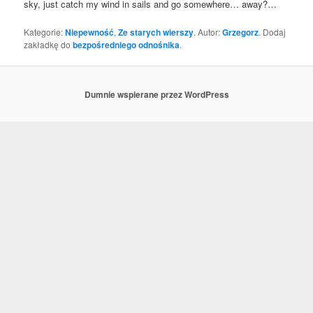
sky, just catch my wind in sails and go some­whe­re… away?…
Kategorie:
Niepewność
,
Ze starych wierszy
. Autor:
Grzegorz
. Dodaj
zakładkę do
bezpośredniego odnośnika
.
Dumnie wspierane przez WordPress