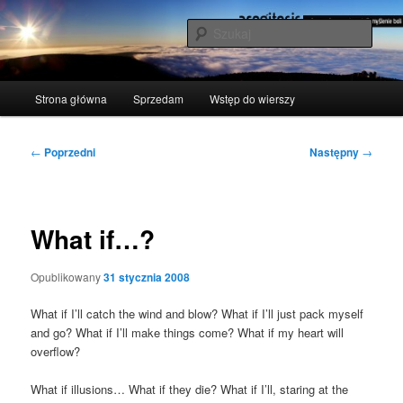
Przeskocz
polscy naukowcy udowodnili: myślenie boli
do
Szuka
tekstu
acogitosis
Główne
Strona główna
Sprzedam
Wstęp do wierszy
menu
Nawigacja
←
Poprzedni
Następny
→
wpisu
What if…?
Opublikowany
31 stycznia 2008
What if I’ll catch the wind and blow? What if I’ll just pack myself
and go? What if I’ll make things come? What if my heart will
overflow?
What if illu­sions… What if they die? What if I’ll, sta­ring at the