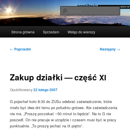
Przeskocz
polscy naukowcy udowodnili: myślenie boli
do
Szuka
tekstu
acogitosis
Główne
Strona główna
Sprzedam
Wstęp do wierszy
menu
Nawigacja
←
Poprzedni
Następny
→
wpisu
Zakup działki — część
XI
Opublikowany
22 lutego 2007
G poje­chał koło 8:30 do ZUSu ode­brać zaświad­cze­nie, któ­re
mia­ło być dwa dni temu po połu­dniu goto­we. Ale zaświad­cze­nia
nie ma. „Pro­szę pocze­kać ~50 minut to będzie”. Na to G nie
poszedł. On nie pra­cu­je w urzę­dzie i cza­sem musi być w pra­cy
punk­tu­al­nie. „To pro­szę jechać na
piętro”.
IX