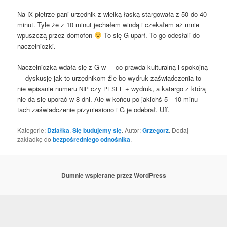
Na
pię­trze pani urzęd­nik z wiel­ką łaską star­go­wa­ła z 50 do 40
IX
minut. Tyle że z 10 minut jecha­łem win­dą i cze­ka­łem aż mnie
wpusz­czą przez domo­fon
To się G uparł. To go ode­sła­li do
naczelniczki.
Naczel­nicz­ka wda­ła się z G w — co praw­da kul­tu­ral­ną i spo­koj­ną
— dys­ku­sję jak to urzęd­ni­kom źle bo wydruk zaświad­cze­nia to
nie wpi­sa­nie nume­ru
czy
+ wydruk, a katar­go z któ­rą
NIP
PESEL
nie da się upo­rać w 8 dni. Ale w koń­cu po jakichś 5 – 10 minu­
tach zaświad­cze­nie przy­nie­sio­no i G je ode­brał. Uff.
Kategorie:
Działka
,
Się budujemy się
. Autor:
Grzegorz
. Dodaj
zakładkę do
bezpośredniego odnośnika
.
Dumnie wspierane przez WordPress