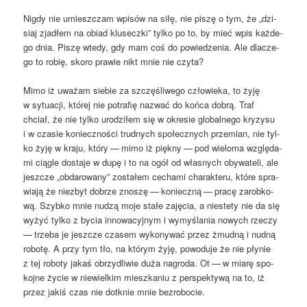
Nigdy nie umiesz­czam wpi­sów na siłę, nie piszę o tym, że „dzi­
siaj zja­dłem na obiad klu­secz­ki” tyl­ko po to, by mieć wpis każ­de­
go dnia. Piszę wte­dy, gdy mam coś do powie­dze­nia. Ale dla­cze­
go to robię, sko­ro pra­wie nikt mnie nie czyta?
Mimo iż uwa­żam sie­bie za szczę­śli­we­go czło­wie­ka, to żyję
w sytu­acji, któ­rej nie potra­fię nazwać do koń­ca dobrą. Traf
chciał, że nie tyl­ko uro­dzi­łem się w okre­sie glo­bal­ne­go kry­zy­su
i w cza­sie koniecz­no­ści trud­nych spo­łecz­nych prze­mian, nie tyl­
ko żyję w kra­ju, któ­ry — mimo iż pięk­ny — pod wie­lo­ma wzglę­da­
mi cią­gle dosta­je w dupę i to na ogół od wła­snych oby­wa­te­li, ale
jesz­cze „obda­ro­wa­ny” zosta­łem cecha­mi cha­rak­te­ru, któ­re spra­
wia­ją że nie­zbyt dobrze zno­szę — koniecz­ną — pra­cę zarob­ko­
wą. Szyb­ko mnie nudzą moje sta­łe zaję­cia, a nie­ste­ty nie da się
wyżyć tyl­ko z bycia inno­wa­cyj­nym i wymy­śla­nia nowych rze­czy
— trze­ba je jesz­cze cza­sem wyko­ny­wać przez żmud­ną i nud­ną
robo­tę. A przy tym tło, na któ­rym żyję, powo­du­je że nie pły­nie
z tej robo­ty jakaś obrzy­dli­wie duża nagro­da. Ot — w mia­rę spo­
koj­ne życie w nie­wiel­kim miesz­ka­niu z per­spek­ty­wą na to, iż
przez jakiś czas nie dotknie mnie bezrobocie.