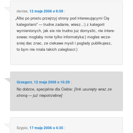
denise
,
12 maja 2006 o 9:59
:
„
Albo po pro­stu przej­rzyj stro­ny pod inte­re­su­ją­cy­mi Cię
kate­go­ria­mi” — trud­ne zada­nie, wiesz..:) z kate­go­rii
wymie­nio­nych, jak sie nie trud­no juz domy­slic, nie inte­re­
so­wac mogla­by mnie tyl­ko infor­ma­ty­ka:) mogles wcze­
sniej dac znac, ze cie­ka­we mysli i pogla­dy publi­ku­jesz,
to bym nie mia­la takich zaleglosci:)
Grzegorz
,
12 maja 2006 o 10:29
:
No dobrze, spe­cjal­nie dla Cie­bie:
[link usu­nię­ty wraz ze
stro­ną — już niepotrzebne]
Scypio
,
17 maja 2006 o 4:35
: