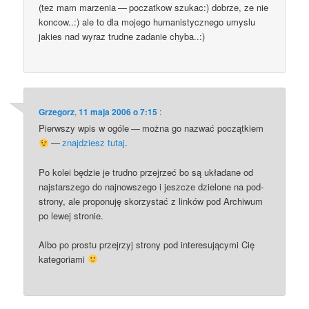
(tez mam marze­nia — poczat­kow szu­kac:) dobrze, ze nie
kon­cow..:) ale to dla moje­go huma­ni­stycz­ne­go umy­slu
jakies nad wyraz trud­ne zada­nie chyba..:)
Grzegorz
,
11 maja 2006 o 7:15
:
Pierw­szy wpis w ogó­le — moż­na go nazwać począt­kiem
—
znaj­dziesz tutaj
.
Po kolei będzie je trud­no przej­rzeć bo są ukła­da­ne od
naj­star­sze­go do naj­now­sze­go i jesz­cze dzie­lo­ne na pod­
stro­ny, ale pro­po­nu­ję sko­rzy­stać z lin­ków pod Archi­wum
po lewej stronie.
Albo po pro­stu przej­rzyj stro­ny pod inte­re­su­ją­cy­mi Cię
kategoriami