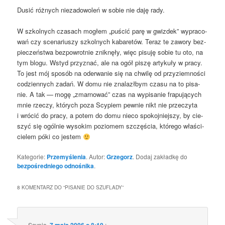
Dusić róż­nych nie­za­do­wo­leń w sobie nie daję rady.
W szkol­nych cza­sach mogłem „puścić parę w gwiz­dek” wypra­co­
wań czy sce­na­riu­szy szkol­nych kaba­re­tów. Teraz te zawo­ry bez­
pie­czeń­stwa bez­pow­rot­nie znik­nę­ły, więc pisu­ję sobie tu oto, na
tym blo­gu. Wstyd przy­znać, ale na ogół piszę arty­ku­ły w pra­cy.
To jest mój spo­sób na ode­rwa­nie się na chwi­lę od przy­ziem­no­ści
codzien­nych zadań. W domu nie zna­la­zł­bym cza­su na to pisa­
nie. A tak — mogę „zmar­no­wać” czas na wypi­sa­nie fra­pu­ją­cych
mnie rze­czy, któ­rych poza Scy­piem pew­nie nikt nie prze­czy­ta
i wró­cić do pra­cy, a potem do domu nie­co spo­koj­niej­szy, by cie­
szyć się ogól­nie wyso­kim pozio­mem szczę­ścia, któ­re­go wła­ści­
cie­lem póki co jestem
Kategorie:
Przemyślenia
. Autor:
Grzegorz
. Dodaj zakładkę do
bezpośredniego odnośnika
.
8 KOMENTARZ DO “
PISANIE DO SZUFLADY
”
Scypio
,
7 maja 2006 o 8:10
: