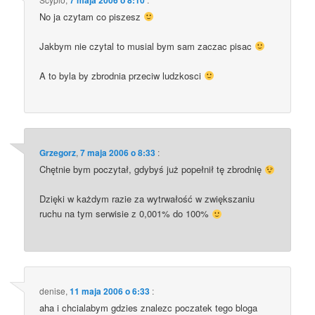
No ja czy­tam co piszesz
Jak­bym nie czy­tal to musial bym sam zaczac pisac
A to byla by zbrod­nia prze­ciw ludzkosci
Grzegorz
,
7 maja 2006 o 8:33
:
Chęt­nie bym poczy­tał, gdy­byś już popeł­nił tę zbrodnię
Dzię­ki w każ­dym razie za wytrwa­łość w zwięk­sza­niu
ruchu na tym ser­wi­sie z 0,001% do 100%
denise
,
11 maja 2006 o 6:33
:
aha i chcia­la­bym gdzies zna­lezc pocza­tek tego blo­ga