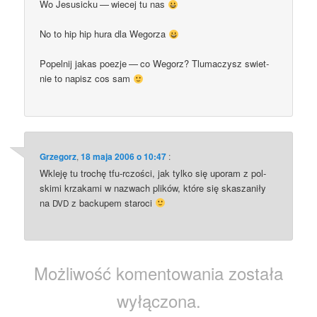
Wo Jesu­sic­ku — wie­cej tu nas
No to hip hip hura dla Wegorza
Popel­nij jakas poezje — co Wegorz? Tlu­ma­czysz swiet­
nie to napisz cos sam
Grzegorz
,
18 maja 2006 o 10:47
:
Wkle­ję tu tro­chę tfu-rczo­ści, jak tyl­ko się upo­ram z pol­
ski­mi krza­ka­mi w nazwach pli­ków, któ­re się ska­sza­ni­ły
na
z bac­ku­pem staroci
DVD
Możliwość komentowania została
wyłączona.