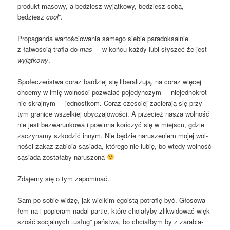
pro­dukt maso­wy, a będziesz wyjąt­ko­wy, będziesz sobą,
będziesz
cool
”.
Pro­pa­gan­da war­to­ścio­wa­nia same­go sie­bie para­dok­sal­nie
z łatwo­ścią tra­fia do
mas
— w koń­cu każ­dy lubi sły­szeć że jest
wyjąt­ko­wy
.
Spo­łe­czeń­stwa coraz bar­dziej się libe­ra­li­zu­ją, na coraz wię­cej
chce­my w imię wol­no­ści pozwa­lać poje­dyn­czym — nie­jed­no­krot­
nie skraj­nym — jed­nost­kom. Coraz czę­ściej zacie­ra­ją się przy
tym gra­ni­ce wszel­kiej oby­cza­jo­wo­ści. A prze­cież nasza wol­ność
nie jest bez­wa­run­ko­wa i powin­na koń­czyć się w miej­scu, gdzie
zaczy­na­my szko­dzić innym. Nie będzie naru­sze­niem mojej wol­
no­ści zakaz zabi­cia sąsia­da, któ­re­go nie lubię, bo wte­dy wol­ność
sąsia­da zosta­ła­by naruszona
Zda­je­my się o tym zapominać.
Sam po sobie widzę, jak wiel­kim ego­istą potra­fię być. Gło­so­wa­
łem na i popie­ram nadal par­tie, któ­re chcia­ły­by zli­kwi­do­wać więk­
szość socjal­nych „usług” pań­stwa, bo chciał­bym by z zara­bia­