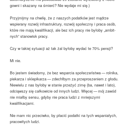
gow­ni i ska­za­ny na śmierć? Nie wyda­je mi się.)
Przyj­mij­my na chwi­lę, że z naszych podat­ków jest mądrze
wspie­ra­ny roz­wój infra­struk­tu­ry, roz­wój spo­łecz­ny i pra­ca osób,
któ­re nie mają kwa­li­fi­ka­cji, ale bez ich pra­cy nie było­by „ambit­
nych” sta­no­wisk pracy.
Czy w takiej sytu­acji aż tak żal było­by wydać te 70% pensji?
Mi nie.
Bo jestem świa­do­my, że bez wspar­cia spo­łe­czeń­stwa — rol­ni­ka,
pie­ka­rza i skle­pi­ka­rza — zde­chł­bym za prze­pro­sze­niem z gło­du.
Nie­wie­lu z nas było­by w sta­nie prze­żyć zimę (ba, nawet i lato),
odciąw­szy się cał­ko­wi­cie od innych ludzi. Wię­cej — mój zawód
nie miał­by sen­su, gdy­by nie pra­ca ludzi z mniej­szy­mi
kwalifikacjami.
Nie mam nic prze­ciw­ko, by pła­cić podat­ki na tych wspa­nia­łych,
pra­co­wi­tych ludzi.