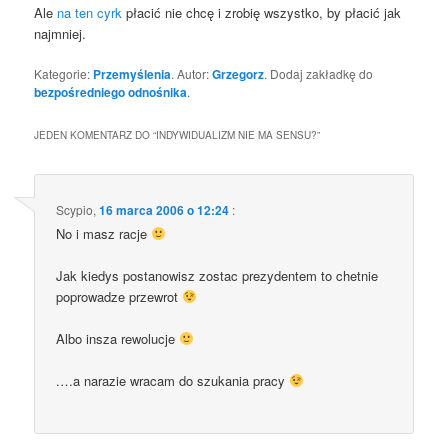
Ale
na ten cyrk
pła­cić nie chcę i zro­bię wszyst­ko, by pła­cić jak
najmniej.
Kategorie:
Przemyślenia
. Autor:
Grzegorz
. Dodaj zakładkę do
bezpośredniego odnośnika
.
JEDEN KOMENTARZ DO “
INDYWIDUALIZM NIE MA SENSU?
”
Scypio
,
16 marca 2006 o 12:24
:
No i masz racje
Jak kie­dys posta­no­wisz zostac pre­zy­den­tem to chet­nie
popro­wa­dze przewrot
Albo insza rewolucje
.…a nara­zie wra­cam do szu­ka­nia pracy