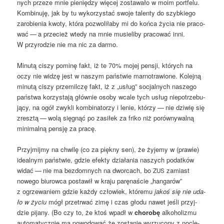
nych prze­ze mnie pie­nię­dzy wię­cej zosta­wa­ło w moim port­fe­lu.
Kom­bi­nu­ję, jak by tu wyko­rzy­stać swo­je talen­ty do szyb­kie­go
zaro­bie­nia kwo­ty, któ­ra pozwo­li­ła­by mi do koń­ca życia nie pra­co­
wać — a prze­cież wte­dy na mnie musie­li­by pra­co­wać inni.
W przy­ro­dzie nie ma nic za darmo.
Minu­tą ciszy pomi­nę fakt, iż te 70% mojej pen­sji, któ­rych na
oczy nie widzę jest w naszym pań­stwie mar­no­tra­wio­ne. Kolej­ną
minu­tą ciszy prze­mil­czę fakt, iż z „usług” socjal­nych nasze­go
pań­stwa korzy­sta­ją głów­nie oso­by wca­le tych usług nie­po­trze­bu­
ją­cy, na ogół zwy­kli kom­bi­na­to­rzy i lenie, któ­rzy — nie dzi­wię się
zresz­tą — wolą się­gnąć po zasi­łek za fri­ko niż porów­ny­wal­ną
mini­mal­ną pen­sję za pracę.
Przyj­mij­my na chwi­lę (co za pięk­ny sen), że żyje­my w (pra­wie)
ide­al­nym pań­stwie, gdzie efek­ty dzia­ła­nia naszych podat­ków
widać — nie ma bez­dom­nych na dwor­cach, bo
zamiast
ZUS
nowe­go biu­row­ca posta­wił w kra­ju parę­na­ście „han­ga­rów”
z ogrze­wa­niem gdzie każ­dy czło­wiek, któ­re­mu
jakoś się nie uda­
ło w życiu
mógł prze­trwać zimę i czas gło­du nawet jeśli przyj­
dzie pija­ny. (Bo czy to, że ktoś wpadł w
cho­ro­bę
alko­ho­li­zmu
auto­ma­tycz­nie ma powo­do­wać że zosta­nie wyrzu­co­ny z noc­le­