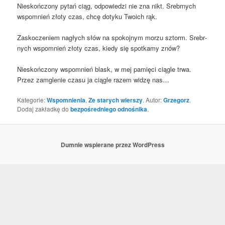
Nie­skoń­czo­ny pytań ciąg, odpo­wie­dzi nie zna nikt. Srebr­nych
wspo­mnień zło­ty czas, chcę doty­ku Two­ich rąk.
Zasko­cze­niem nagłych słów na spo­koj­nym morzu sztorm. Srebr­
nych wspo­mnień zło­ty czas, kie­dy się spo­tka­my znów?
Nie­skoń­czo­ny wspo­mnień blask, w mej pamię­ci cią­gle trwa.
Przez zamgle­nie cza­su ja cią­gle razem widzę nas…
Kategorie:
Wspomnienia
,
Ze starych wierszy
. Autor:
Grzegorz
.
Dodaj zakładkę do
bezpośredniego odnośnika
.
Dumnie wspierane przez WordPress