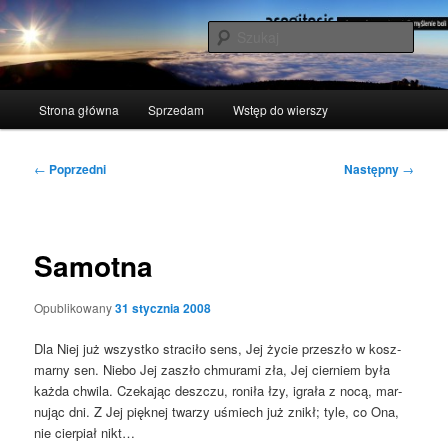
Przeskocz
polscy naukowcy udowodnili: myślenie boli
do
Szuka
tekstu
acogitosis
Główne
Strona główna
Sprzedam
Wstęp do wierszy
menu
Nawigacja
←
Poprzedni
Następny
→
wpisu
Samotna
Opublikowany
31 stycznia 2008
Dla Niej już wszyst­ko stra­ci­ło sens, Jej życie prze­szło w kosz­
mar­ny sen. Nie­bo Jej zaszło chmu­ra­mi zła, Jej cier­niem była
każ­da chwi­la. Cze­ka­jąc desz­czu, roni­ła łzy, igra­ła z nocą, mar­
nu­jąc dni. Z Jej pięk­nej twa­rzy uśmiech już znikł; tyle, co Ona,
nie cier­piał nikt…