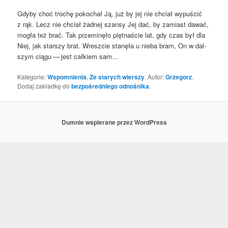
Gdy­by choć tro­chę poko­chał Ją, już by jej nie chciał wypu­ścić
z rąk. Lecz nie chciał żad­nej szan­sy Jej dać, by zamiast dawać,
mogła też brać. Tak prze­mi­nę­ło pięt­na­ście lat, gdy czas był dla
Niej, jak star­szy brat. Wresz­cie sta­nę­ła u nie­ba bram, On w dal­
szym cią­gu — jest cał­kiem sam…
Kategorie:
Wspomnienia
,
Ze starych wierszy
. Autor:
Grzegorz
.
Dodaj zakładkę do
bezpośredniego odnośnika
.
Dumnie wspierane przez WordPress