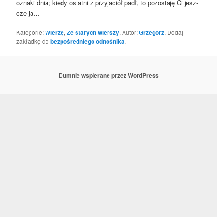
ozna­ki dnia; kie­dy ostat­ni z przy­ja­ciół padł, to pozo­sta­ję Ci jesz­
cze ja…
Kategorie:
Wierzę
,
Ze starych wierszy
. Autor:
Grzegorz
. Dodaj
zakładkę do
bezpośredniego odnośnika
.
Dumnie wspierane przez WordPress