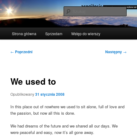
Przeskocz
polscy naukowcy udowodnili: myślenie boli
do
Szuka
tekstu
acogitosis
Główne
Strona główna
Sprzedam
Wstęp do wierszy
menu
Nawigacja
←
Poprzedni
Następny
→
wpisu
We used to
Opublikowany
31 stycznia 2008
In this pla­ce out of nowhe­re we used to sit alo­ne, full of love and
the pas­sion, but now all this is done.
We had dre­ams of the futu­re and we sha­red all our days. We
were peace­ful and easy, now it’s all gone away.