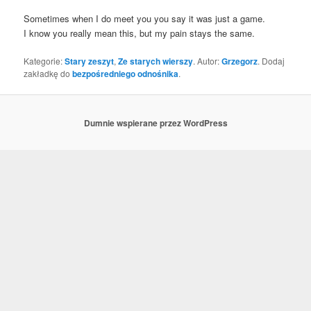
Some­ti­mes when I do meet you you say it was just a game.
I know you real­ly mean this, but my pain stays the same.
Kategorie:
Stary zeszyt
,
Ze starych wierszy
. Autor:
Grzegorz
. Dodaj
zakładkę do
bezpośredniego odnośnika
.
Dumnie wspierane przez WordPress