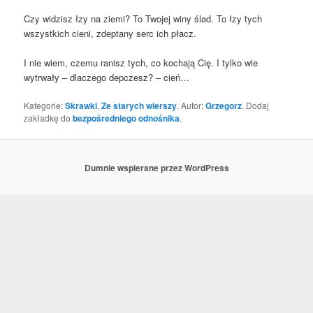
Czy widzisz łzy na zie­mi? To Two­jej winy ślad. To łzy tych
wszyst­kich cie­ni, zdep­ta­ny serc ich płacz.
I nie wiem, cze­mu ranisz tych, co kocha­ją Cię. I tyl­ko wie
wytrwa­ły – dla­cze­go dep­czesz? – cień…
Kategorie:
Skrawki
,
Ze starych wierszy
. Autor:
Grzegorz
. Dodaj
zakładkę do
bezpośredniego odnośnika
.
Dumnie wspierane przez WordPress