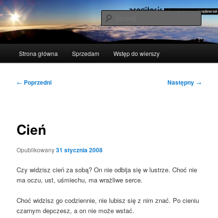
Przeskocz
polscy naukowcy udowodnili: myślenie boli
do
Szuka
tekstu
acogitosis
Główne
Strona główna
Sprzedam
Wstęp do wierszy
menu
Nawigacja
←
Poprzedni
Następny
→
wpisu
Cień
Opublikowany
31 stycznia 2008
Czy widzisz cień za sobą? On nie odbi­ja się w lustrze. Choć nie
ma oczu, ust, uśmie­chu, ma wraż­li­we serce.
Choć widzisz go codzien­nie, nie lubisz się z nim znać. Po cie­niu
czar­nym dep­czesz, a on nie może wstać.