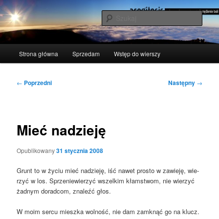
Przeskocz
polscy naukowcy udowodnili: myślenie boli
do
Szuka
tekstu
acogitosis
Główne
Strona główna
Sprzedam
Wstęp do wierszy
menu
Nawigacja
←
Poprzedni
Następny
→
wpisu
Mieć nadzieję
Opublikowany
31 stycznia 2008
Grunt to w życiu mieć nadzie­ję, iść nawet pro­sto w zawie­ję, wie­
rzyć w los. Sprze­nie­wie­rzyć wszel­kim kłam­stwom, nie wie­rzyć
żad­nym dorad­com, zna­leźć głos.
W moim ser­cu miesz­ka wol­ność, nie dam zamknąć go na klucz.