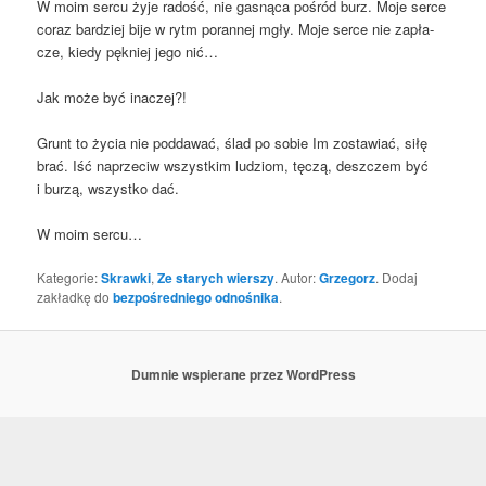
W moim ser­cu żyje radość, nie gasną­ca pośród burz. Moje ser­ce
coraz bar­dziej bije w rytm poran­nej mgły. Moje ser­ce nie zapła­
cze, kie­dy pęk­niej jego nić…
Jak może być inaczej?!
Grunt to życia nie pod­da­wać, ślad po sobie Im zosta­wiać, siłę
brać. Iść naprze­ciw wszyst­kim ludziom, tęczą, desz­czem być
i burzą, wszyst­ko dać.
W moim sercu…
Kategorie:
Skrawki
,
Ze starych wierszy
. Autor:
Grzegorz
. Dodaj
zakładkę do
bezpośredniego odnośnika
.
Dumnie wspierane przez WordPress