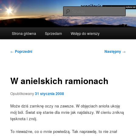
Przeskocz
polscy naukowcy udowodnili: myślenie boli
do
Szuka
tekstu
acogitosis
Główne
Strona główna
Sprzedam
Wstęp do wierszy
menu
Nawigacja
←
Poprzedni
Następny
→
wpisu
W anielskich ramionach
Opublikowany
31 stycznia 2008
Może dziś zamknę oczy na zawsze. W obję­ciach anio­ła uko­ję
mój ból. Świat się sta­nie dla mnie jak naj­dal­szy. W cie­niu znik­ną
tęsk­no­ta i znój.
To nie­waż­ne, co o mnie powie­dzą. Tak napraw­dę, to nie znał