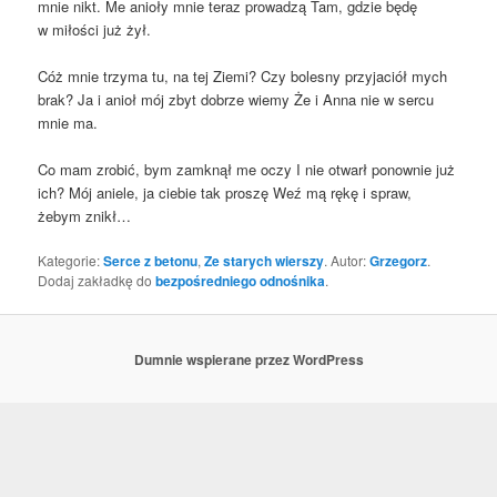
mnie nikt. Me anio­ły mnie teraz pro­wa­dzą Tam, gdzie będę
w miło­ści już żył.
Cóż mnie trzy­ma tu, na tej Zie­mi? Czy bole­sny przy­ja­ciół mych
brak? Ja i anioł mój zbyt dobrze wie­my Że i Anna nie w ser­cu
mnie ma.
Co mam zro­bić, bym zamknął me oczy I nie otwarł ponow­nie już
ich? Mój anie­le, ja cie­bie tak pro­szę Weź mą rękę i spraw,
żebym znikł…
Kategorie:
Serce z betonu
,
Ze starych wierszy
. Autor:
Grzegorz
.
Dodaj zakładkę do
bezpośredniego odnośnika
.
Dumnie wspierane przez WordPress