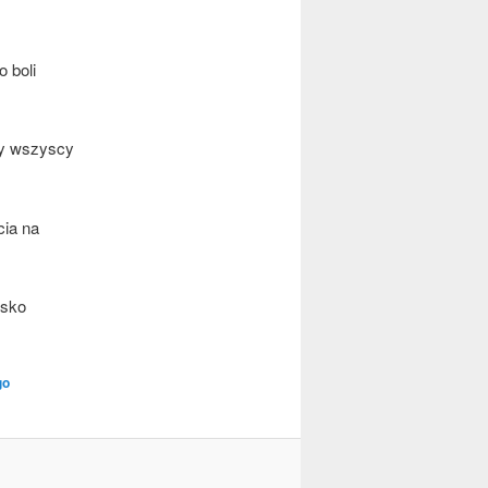
o boli
zy wszy­scy
cia na
­sko
go