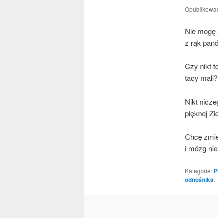
Opublikowa
Nie mogę z
z rąk pan
Czy nikt t
tacy mali?
Nikt nicze
pięk­nej Z
Chcę zmie­
i mózg ni
Kategorie:
P
odnośnika
.