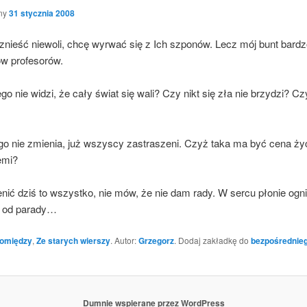
ny
31 stycznia 2008
nieść nie­wo­li, chcę wyrwać się z Ich szpo­nów. Lecz mój bunt bar­dz
ów profesorów.
ego nie widzi, że cały świat się wali? Czy nikt się zła nie brzy­dzi? C
­go nie zmie­nia, już wszy­scy zastra­sze­ni. Czyż taka ma być cena ży
iemi?
nić dziś to wszyst­ko, nie mów, że nie dam rady. W ser­cu pło­nie ogni
e od parady…
omiędzy
,
Ze starych wierszy
. Autor:
Grzegorz
. Dodaj zakładkę do
bezpośrednie
Dumnie wspierane przez WordPress