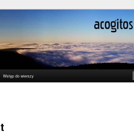
ślenie boli
Wstęp do wierszy
t