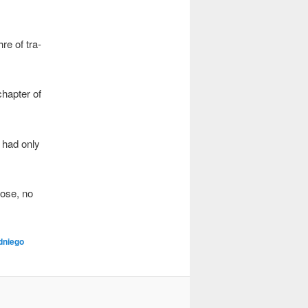
­re of tra­
chap­ter of
I had only
 lose, no
dniego