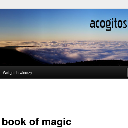
ślenie boli
Wstęp do wierszy
 book of magic