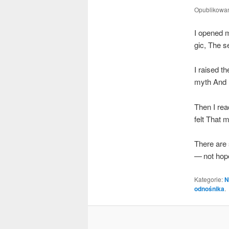
Opublikowa
I ope­ned m
gic, The se
I raised th
myth And I
Then I rea
felt That 
The­re are 
— not hope
Kategorie:
N
odnośnika
.