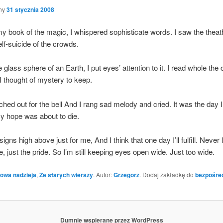
ny
31 stycznia 2008
y book of the magic, I whi­spe­red sophi­sti­ca­te words. I saw the the­ath
lf-suici­de of the crowds.
e glass sphe­re of an Earth, I put eyes’ atten­tion to it. I read who­le the 
 tho­ught of myste­ry to keep.
ched out for the bell And I rang sad melo­dy and cried. It was the day 
my hope was abo­ut to die.
signs high abo­ve just for me, And I think that one day I’ll ful­fill. Never
, just the pri­de. So I’m still keeping eyes open wide. Just too wide.
owa nadzieja
,
Ze starych wierszy
. Autor:
Grzegorz
. Dodaj zakładkę do
bezpośre
Dumnie wspierane przez WordPress