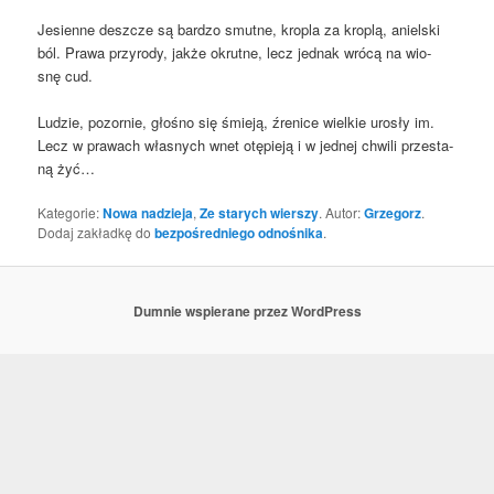
Jesien­ne desz­cze są bar­dzo smut­ne, kro­pla za kro­plą, aniel­ski
ból. Pra­wa przy­ro­dy, jak­że okrut­ne, lecz jed­nak wró­cą na wio­
snę cud.
Ludzie, pozor­nie, gło­śno się śmie­ją, źre­ni­ce wiel­kie uro­sły im.
Lecz w pra­wach wła­snych wnet otę­pie­ją i w jed­nej chwi­li prze­sta­
ną żyć…
Kategorie:
Nowa nadzieja
,
Ze starych wierszy
. Autor:
Grzegorz
.
Dodaj zakładkę do
bezpośredniego odnośnika
.
Dumnie wspierane przez WordPress