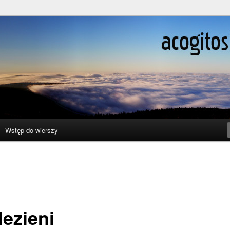
ślenie boli
Wstęp do wierszy
lezieni