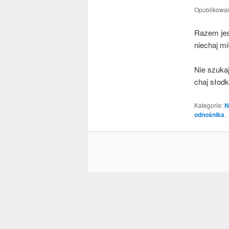
Opublikowa
Razem jes
nie­chaj m
Nie szu­kaj
chaj słod­
Kategorie:
N
odnośnika
.