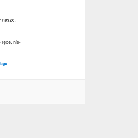
y nasze,
 ręce, nie­
iego