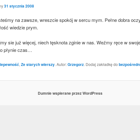
ny
31 stycznia 2008
te­śmy na zawsze, wresz­cie spo­kój w ser­cu mym. Peł­ne dobra ocz
iłość wie­dzie prym.
­my sie już wię­cej, niech tęsk­no­ta zgi­nie w nas. Weź­my ręce w swo­je
ko pły­nie czas…
iepewność
,
Ze starych wierszy
. Autor:
Grzegorz
. Dodaj zakładkę do
bezpośredn
Dumnie wspierane przez WordPress