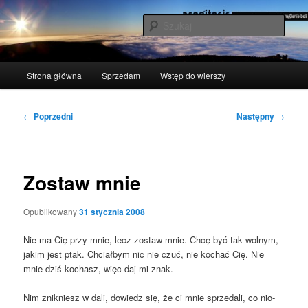
Przeskocz
polscy naukowcy udowodnili: myślenie boli
do
Szuka
tekstu
acogitosis
Główne
Strona główna
Sprzedam
Wstęp do wierszy
menu
Nawigacja
←
Poprzedni
Następny
→
wpisu
Zostaw mnie
Opublikowany
31 stycznia 2008
Nie ma Cię przy mnie, lecz zostaw mnie. Chcę być tak wol­nym,
jakim jest ptak. Chciał­bym nic nie czuć, nie kochać Cię. Nie
mnie dziś kochasz, więc daj mi znak.
Nim znik­niesz w dali, dowiedz się, że ci mnie sprze­da­li, co nio­