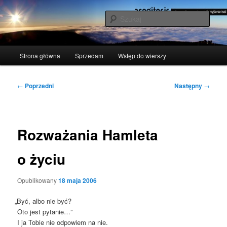
Przeskocz
polscy naukowcy udowodnili: myślenie boli
do
Szuka
tekstu
acogitosis
Główne
Strona główna
Sprzedam
Wstęp do wierszy
menu
Nawigacja
←
Poprzedni
Następny
→
wpisu
Rozważania Hamleta
o życiu
Opublikowany
18 maja 2006
„
Być, albo nie być?
Oto jest pytanie…”
I ja Tobie nie odpo­wiem na nie.