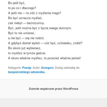
Bo jeśli być,
to po co i dlaczego?
A jeśli nie — to cóż z myśle­nia mego?
Bo być ozna­cza myśleć,
zaś nie­byt — bezrozumny.
Być, jeśli moż­na być z bycia swe­go dumnym.
Być to nie umierać,
a nie być — się nie rodzić.
A gdy­byś dostał wybór — cóż byś, czło­wie­ku, zrobił?
Bo sko­ro już wybierasz,
to myślisz w tym­że geście.
A sko­ro wła­śnie myślisz, to prze­cież wła­śnie jesteś!
Kategorie:
Poezja
. Autor:
Grzegorz
. Dodaj zakładkę do
bezpośredniego odnośnika
.
Dumnie wspierane przez WordPress