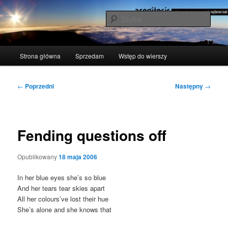
Przeskocz
polscy naukowcy udowodnili: myślenie boli
do
Szuka
tekstu
acogitosis
Główne
Strona główna
Sprzedam
Wstęp do wierszy
menu
Nawigacja
←
Poprzedni
Następny
→
wpisu
Fending questions off
Opublikowany
18 maja 2006
In her blue eyes she­’s so blue
And her tears tear skies apart
All her colo­ur­s’ve lost the­ir hue
She­’s alo­ne and she knows that