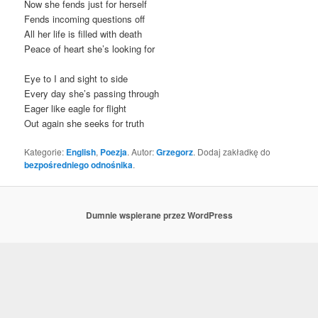
Now she fends just for herself
Fends inco­ming questions off
All her life is fil­led with death
Peace of heart she­’s looking for
Eye to I and sight to side
Eve­ry day she­’s pas­sing through
Eager like eagle for flight
Out aga­in she seeks for truth
Kategorie:
English
,
Poezja
. Autor:
Grzegorz
. Dodaj zakładkę do
bezpośredniego odnośnika
.
Dumnie wspierane przez WordPress