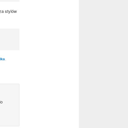
za sty­lów
ika
.
do