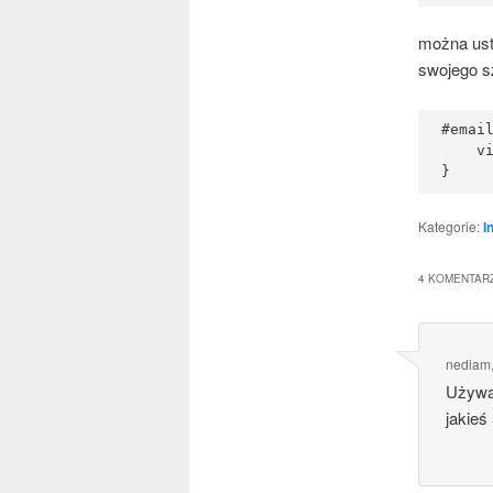
moż­na ust
swo­je­go s
#email
    vi
Kategorie:
I
4 KOMENTARZ
nediam
Uży­wam
jakieś