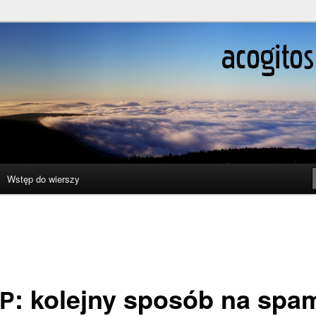
ślenie boli
Wstęp do wierszy
: kolejny sposób na spa
P