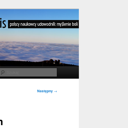
Szukaj
Następny
→
m