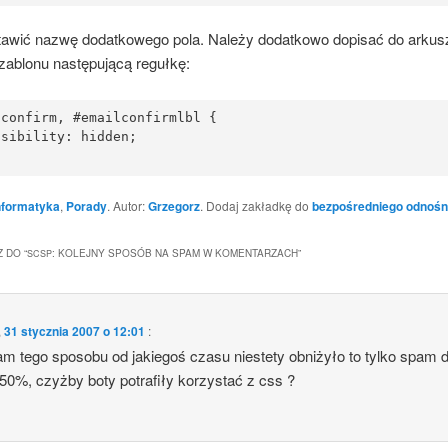
a­wić nazwę dodat­ko­we­go pola. Nale­ży dodat­ko­wo dopi­sać do arku­s
za­blo­nu nastę­pu­ją­cą regułkę:
confirm, #emailconfirmlbl {

sibility: hidden;

nformatyka
,
Porady
. Autor:
Grzegorz
. Dodaj zakładkę do
bezpośredniego odnośn
 DO “
: KOLEJNY SPOSÓB NA SPAM W KOMENTARZACH
”
SCSP
,
31 stycznia 2007 o 12:01
:
 tego spo­so­bu od jakie­goś cza­su nie­ste­ty obni­ży­ło to tyl­ko spam 
 50%, czyż­by boty potra­fi­ły korzy­stać z css ?