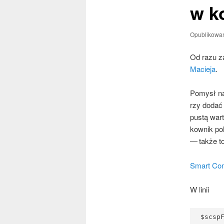
w k
Opublikowa
Od razu z
Macie­ja
.
Pomysł na
rzy dodać 
pustą war­
kow­nik pol
— tak­że to
Smart Com
W linii