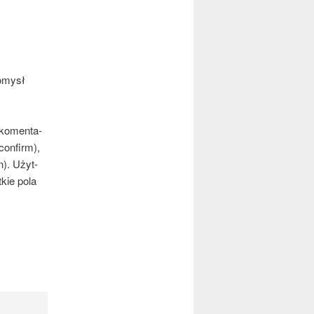
pomysł
a komen­ta­
con­firm),
n). Użyt­
­kie pola