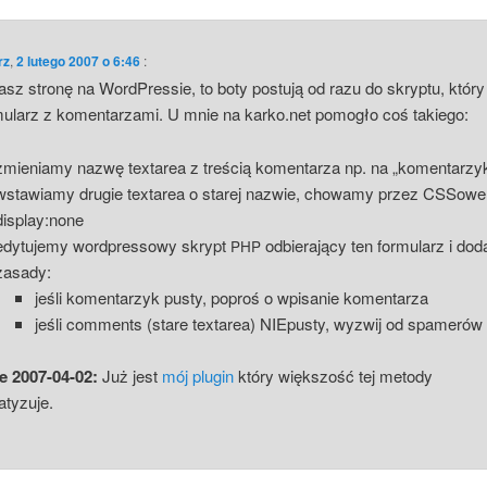
rz
,
2 lutego 2007 o 6:46
:
sz stro­nę na Word­Pres­sie, to boty postu­ją od razu do skryp­tu, któ­ry
­mu­larz z komen­ta­rza­mi. U mnie na kar​ko​.net pomo­gło coś takiego:
zmie­nia­my nazwę texta­rea z tre­ścią komen­ta­rza np. na „komen­ta­rzy
wsta­wia­my dru­gie texta­rea o sta­rej nazwie, cho­wa­my przez CSSo­we
display:none
edy­tu­je­my word­pres­so­wy skrypt
odbie­ra­ją­cy ten for­mu­larz i dod
PHP
zasady:
jeśli komen­ta­rzyk pusty, poproś o wpi­sa­nie komentarza
jeśli com­ments (sta­re texta­rea) NIE­pu­sty, wyzwij od spamerów
e 2007-04-02:
Już jest
mój plu­gin
któ­ry więk­szość tej meto­dy
tyzuje.