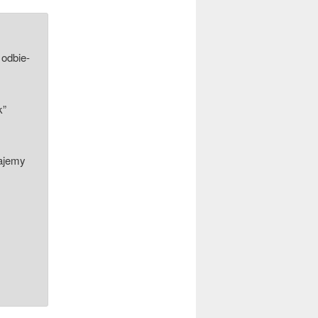
 odbie­
k”
a­je­my