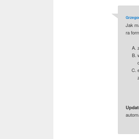
Grzego
Jak ma
ra for
Upda­t
automa