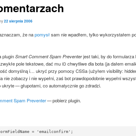
omentarzach
ny
22 sierpnia 2006
azna­czam, że na
pomysł
sam nie wpa­dłem, tyl­ko wyko­rzy­sta­łem 
 plu­gin
Smart Com­ment Spam Pre­ven­ter
jest taki, by do for­mu­la­rz
zwy­kłe pole tek­sto­we, dać mu
chwy­tli­we dla bota (ja dałem ema­il­
ID
tość domyśl­ną i… ukryć przy pomo­cy CSSa (uży­łem visi­bi­li­ty: hid­de
a nie zoba­czy i nie wypeł­ni, zaś bot praw­do­po­dob­nie wypeł­ni wszyst
 ukry­te — głu­po­ta­mi, co auto­ma­tycz­nie go zdradzi.
­ment Spam Pre­ven­ter
— pobierz plugin.